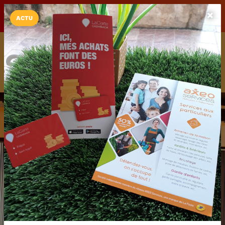
LaCarte sur
LaCarte
Play Store
ACTU
Installez l'App LaCarte
Téléchargez gratuitement l'app LaCarte pour suivre vos
commerces favoris et ne rien rater !
Télécharger
Plus tard