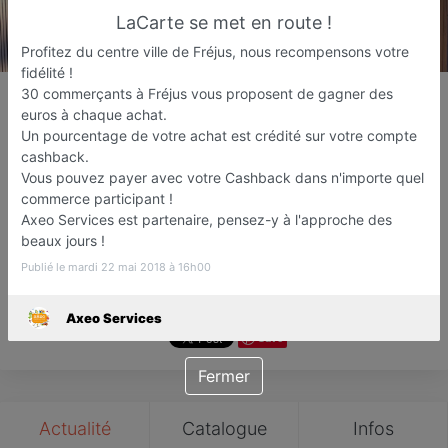
LaCarte se met en route !
Profitez du centre ville de Fréjus, nous recompensons votre
fidélité !
Axeo Services
30 commerçants à Fréjus vous proposent de gagner des
euros à chaque achat.
Employé de ménage
Un pourcentage de votre achat est crédité sur votre compte
Fréjus
cashback.
Vous pouvez payer avec votre Cashback dans n'importe quel
Favori
Contacter
commerce participant !
Axeo Services est partenaire, pensez-y à l'approche des
beaux jours !
Ouvre Lundi prochain dès 09:00
Publié le mardi 22 mai 2018 à 16h00
Axeo Services
Save
Fermer
Actualité
Catalogue
Infos