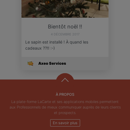
Bientôt noël !!
4 DÉCEMBRE 2017
Le sapin est installé ! À quand les
cadeaux ??!! :-)
Axeo Services
À PROPOS
La plate-forme LaCarte et ses applications mobiles permettent
aux Professionnels de mieux communiquer auprès de leurs clients
et prospects.
En savoir plus