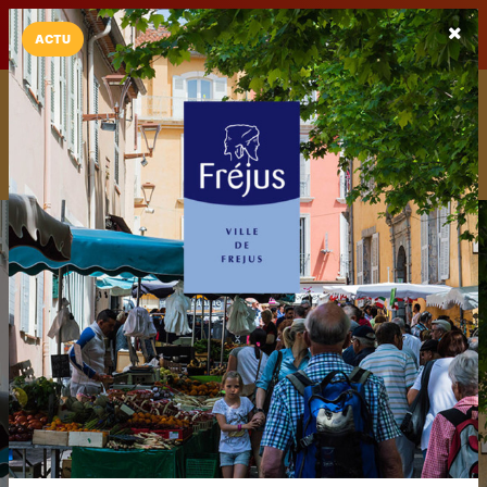
LaCarte sur
LaCarte
Play Store
ACTU
Installez l'App LaCarte
Téléchargez gratuitement l'app LaCarte pour suivre vos
commerces favoris et ne rien rater !
Télécharger
Plus tard