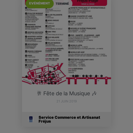
EVÉNÉMENT
TERMINÉ
🥂 Fête de la Musique 🎶
21 JUIN 2019
Service Commerce et Artisanat
Fréjus