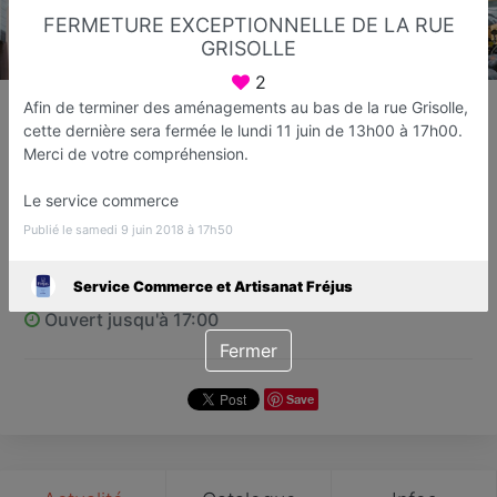
FERMETURE EXCEPTIONNELLE DE LA RUE
GRISOLLE
2
Service Commerce et
Afin de terminer des aménagements au bas de la rue Grisolle,
Artisanat Fréjus
cette dernière sera fermée le lundi 11 juin de 13h00 à 17h00.
Mairie
Merci de votre compréhension.
Fréjus
Le service commerce
Publié le samedi 9 juin 2018 à 17h50
Favori
Contacter
Service Commerce et Artisanat Fréjus
Ouvert jusqu'à 17:00
Fermer
Save