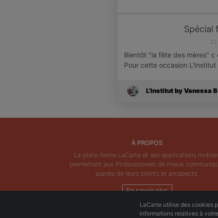
Spécial 
22
Bientôt "la fête des mères" 
Pour cette occasion L'Institu
L'Institut by Vanessa B
À PROPOS
La plate-forme LaCarte et ses applications mobile
permettent aux Professionnels de mieux communiq
auprès de leurs clients et prospects.
En savoir plus
LaCarte utilise des cookies po
informations relatives à votr