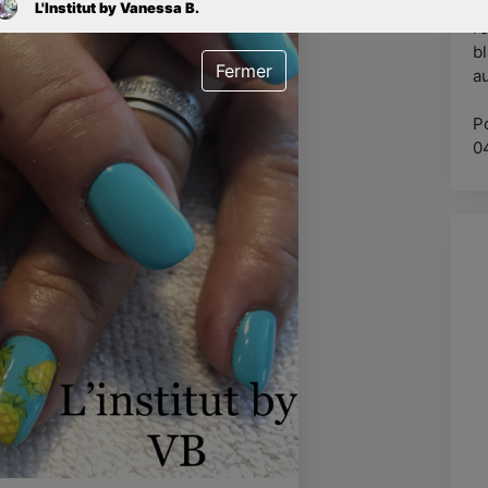
pr
L'Institut by Vanessa B.
re
b
Fermer
au
P
0