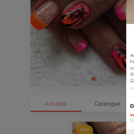
Ac
Fa
co
Q
Ça
Pu
Actualité
Catalogue
D
v
D
ACTU