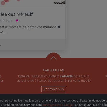
fête des mères🎁
 MAI 2018
1
c est le moment de gâter vos mamans ❤️
t 💅…
.
PARTICULIERS
s
Installez l'application gratuite
LaCarte
pour suivre
I
uer
l'actualité de
L'Institut by Vanessa B.
sur votre mobile.
En savoir plus
ur personnaliser l'utilisation et améliorer les attentes des utilisateurs de nos ser
Copyright © ZeMAP 2026 - Tous droits réservés.
e utilisation de nos services sont
partagées avec Google
. En naviguant sur ce sit