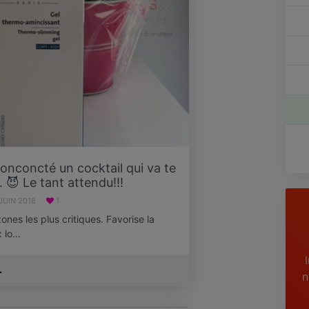
 conconcté un cocktail qui va te
. 😈 Le tant attendu!!!
 JUIN 2018
1
zones les plus critiques. Favorise la
x lo…
.
n