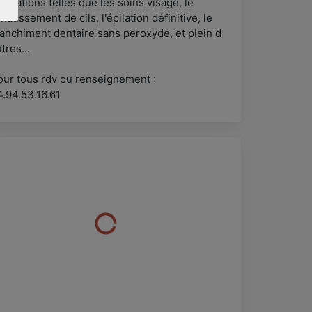
estations telles que les soins visage, le
haussement de cils, l'épilation définitive, le
lanchiment dentaire sans peroxyde, et plein d
tres...
our tous rdv ou renseignement :
4.94.53.16.61