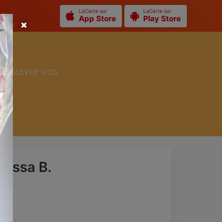
LaCarte sur
LaCarte sur
App Store
Play Store
ur suivre vos
anessa B.