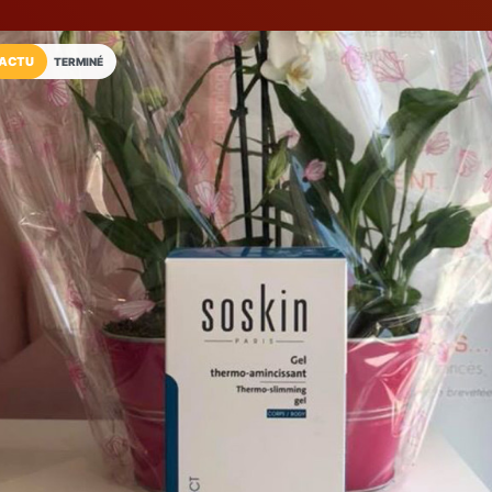
ACTU
TERMINÉ
Installez l'App LaCarte
Téléchargez gratuitement l'app LaCarte po
commerces favoris et ne rien rater !
Télécharger
Plus tard
L'Institut by V
Institut de beauté
Fréjus