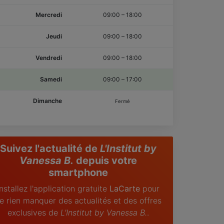
Mercredi
09:00
–
18:00
Jeudi
09:00
–
18:00
Vendredi
09:00
–
18:00
Samedi
09:00
–
17:00
Dimanche
Fermé
Suivez l'actualité de
L'Institut by
Vanessa B.
depuis votre
smartphone
Installez l'application gratuite
LaCarte
pour
e rien manquer des actualités et des offres
exclusives de
L'Institut by Vanessa B.
.