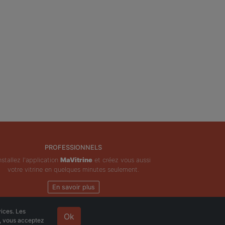
PROFESSIONNELS
nstallez l'application
MaVitrine
et créez vous aussi
votre vitrine en quelques minutes seulement.
En savoir plus
vices. Les
Ok
e, vous acceptez