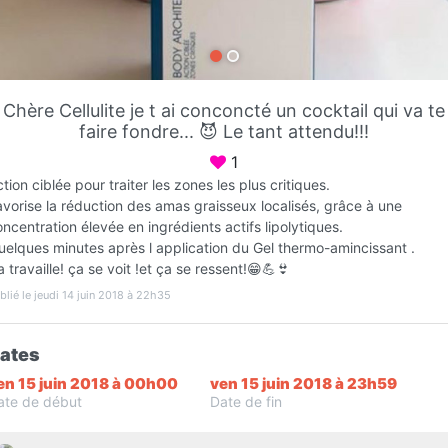
Favori
Contacter
Chère Cellulite je t ai conconcté un cocktail qui va te
Ouvre Mardi prochain dès 09:00
faire fondre... 😈 Le tant attendu!!!
1
tion ciblée pour traiter les zones les plus critiques.
vorise la réduction des amas graisseux localisés, grâce à une
ncentration élevée en ingrédients actifs lipolytiques.
uelques minutes après l application du Gel thermo-amincissant .
 travaille! ça se voit !et ça se ressent!😁💪👙
blié le jeudi 14 juin 2018 à 22h35
Infos
ates
en 15 juin 2018 à 00h00
ven 15 juin 2018 à 23h59
ate de début
Date de fin
L