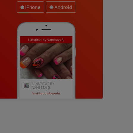
iPhone
Android
L'Institut by Vanessa B.
L'INSTITUT BY
VANESSA B.
Institut de beauté
Fréjus