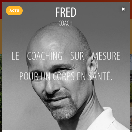
LaCarte sur
LaCarte
Play Store
ACTU
Installez l'App LaCarte
Téléchargez gratuitement l'app LaCarte pour suivre vos
commerces favoris et ne rien rater !
Télécharger
Plus tard