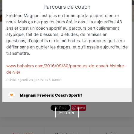
Parcours de coach
Frédéric Magnani est plus en forme que la plupart d'entre
nous. Mais ça n'a pas toujours été le cas. Il a aujourd'hui 43
Magnani Frédéric Coach
ans et c'est un coach sportif au parcours particulièrement
Sportif
atypique, fait de blessures, d'études, de remises en
questions, d'objectifs et de méthodes. Un parcours qu'il a vu
Coach sportif
défiler sans en oublier les étapes, et qu'il essaie aujourd'hui de
Frejus
transmettre.
www.bahalors.com/2016/09/30/parcours-de-coach-histoire-
Favori
Contacter
de-vie/
Publié le jeudi 28 juin 2018 à 16h58
Ouvre dès 07:00
Magnani Frédéric Coach Sportif
Save
Fermer