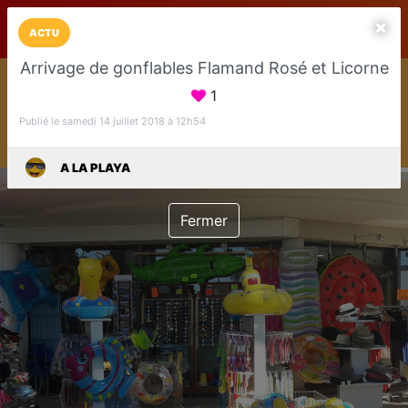
LaCarte sur
LaCarte
Play Store
ACTU
Arrivage de gonflables Flamand Rosé et Licorne
Installez l'App LaCarte
1
Téléchargez gratuitement l'app LaCarte pour suivre vos
commerces favoris et ne rien rater !
Publié le samedi 14 juillet 2018 à 12h54
Télécharger
Plus tard
A LA PLAYA
Fermer