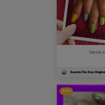
Vernis 
Susete Fée Des Ongle
ACTU