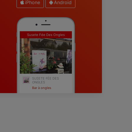
iPhone
Android
Susete Fée Des Ongles
SUSETE FÉE DES
ONGLES
Bar à ongles
Sucy-en-Brie