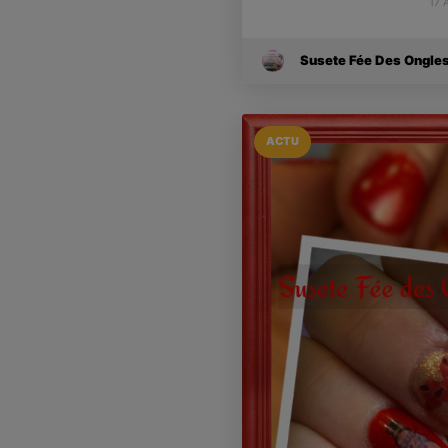
17 
Susete Fée Des Ongle
ACTU