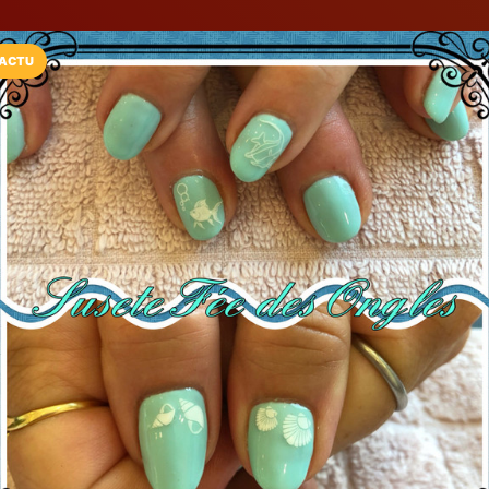
ACTU
Installez l'App LaCarte
Téléchargez gratuitement l'app LaCarte po
commerces favoris et ne rien rater !
Télécharger
Plus tard
Susete Fée De
Bar à ongles
Sucy-en-Brie