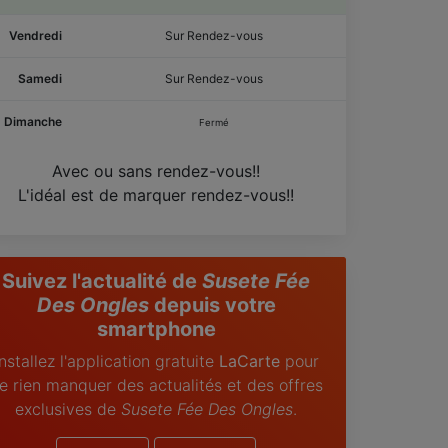
Vendredi
Sur Rendez-vous
Samedi
Sur Rendez-vous
Dimanche
Fermé
Avec ou sans rendez-vous!!
L'idéal est de marquer rendez-vous!!
Suivez l'actualité de
Susete Fée
Des Ongles
depuis votre
smartphone
Installez l'application gratuite
LaCarte
pour
e rien manquer des actualités et des offres
exclusives de
Susete Fée Des Ongles
.