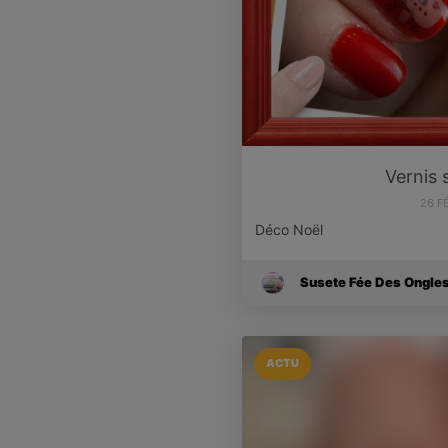
Vernis
26 F
Déco Noël
Susete Fée Des Ongle
ACTU