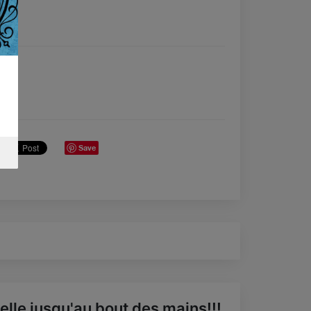
Save
elle jusqu'au bout des mains!!!