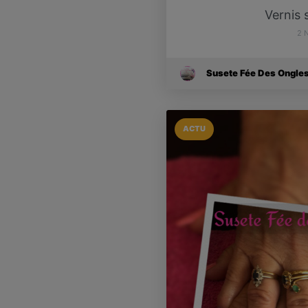
Vernis
2 
Susete Fée Des Ongle
ACTU