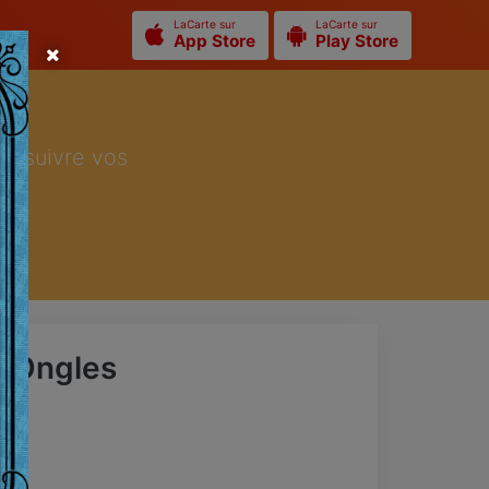
LaCarte sur
LaCarte sur
App Store
Play Store
ur suivre vos
s Ongles