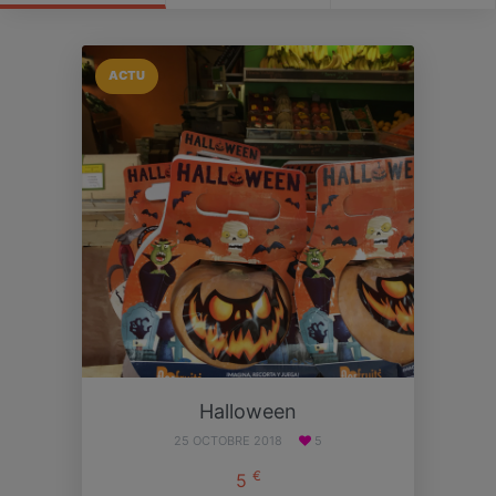
ACTU
Halloween
25 OCTOBRE 2018
5
€
5