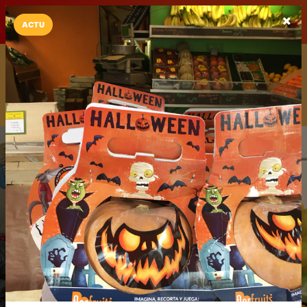
LaCarte sur
LaCarte
Play Store
ACTU
Installez l'App LaCarte
Téléchargez gratuitement l'app LaCarte pour suivre vos
commerces favoris et ne rien rater !
Télécharger
Plus tard