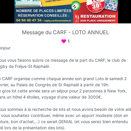
Favori
Contacter
Message du CARF - LOTO ANNUEL
Sur rendez-vous jusqu'à 20:00
1
onjour
ous vous faisons suivre ce message de la part du CARF, le club de
ugby de Fréjus-St Raphaël.
e CARF organise comme chaque année son grand Loto le samedi 2
vrier, au Palais de Congrès de St Raphaël à partir de 19h.
e gros lot cette année sera un séjour pour 2 personnes à New York,
ans un hôtel 4 étoiles, voyage d'une valeur de 3000€.
Infos
ous sommes à la recherche de lots et nous avons besoin de votre aid
i vous souhaitez contribuer, même avec un apport modeste (don en
ture, bon d'achat,...) ce serait GENIAL (et vous serez bien entendu
té lors de la présentation des lots).
C