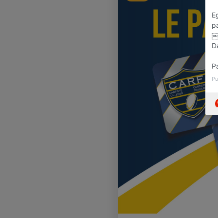
E
p
D
Pa
Pu