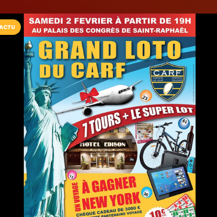
ACTU
Installez l'App LaCarte
Téléchargez gratuitement l'app LaCarte po
commerces favoris et ne rien rater !
Télécharger
Plus tard
LaCarte Fréjus
Éditeur de LaCarte
Fréjus