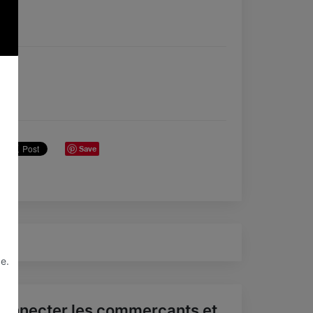
Save
e.
onnecter les commerçants et