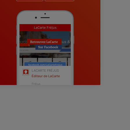
LaCarte Fréjus
LACARTE FRÉJUS
Éditeur de LaCarte
Fréjus