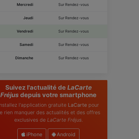
Mercredi
Sur Rendez-vous
Jeudi
Sur Rendez-vous
Vendredi
Sur Rendez-vous
Samedi
Sur Rendez-vous
Dimanche
Sur Rendez-vous
Suivez l'actualité de
LaCarte
Fréjus
depuis votre smartphone
Installez l'application gratuite
LaCarte
pour
e rien manquer des actualités et des offres
exclusives de
LaCarte Fréjus
.
iPhone
Android