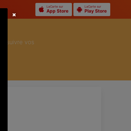
LaCarte sur
LaCarte sur
App Store
Play Store
ur suivre vos