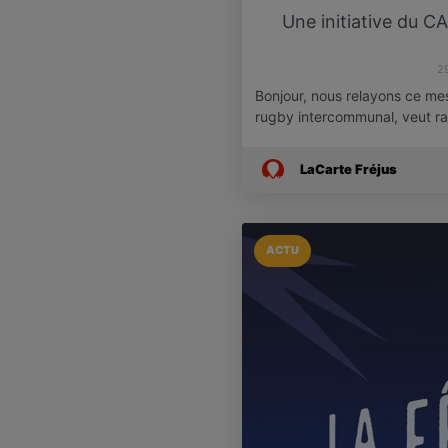
Une initiative du C
2
Bonjour, nous relayons ce me
rugby intercommunal, veut r
LaCarte Fréjus
ACTU