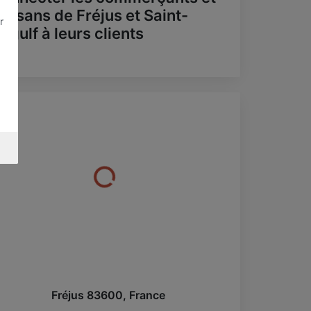
rtisans de Fréjus et Saint-
r
ygulf à leurs clients
Fréjus
83600
,
France