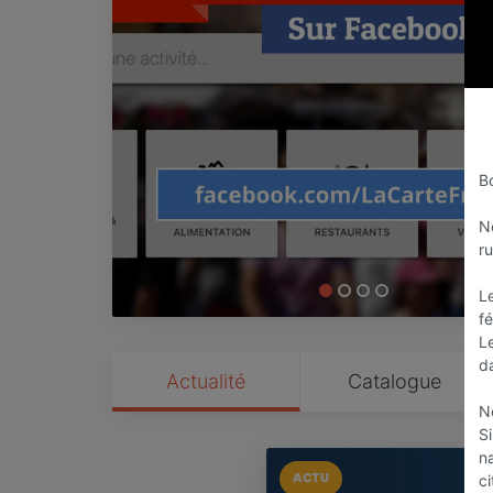
B
N
r
L
fé
L
d
Actualité
Catalogue
N
S
na
ACTU
ci