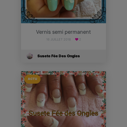
Vernis semi permanent
16 JUILLET 2018
2
Susete Fée Des Ongles
ACTU