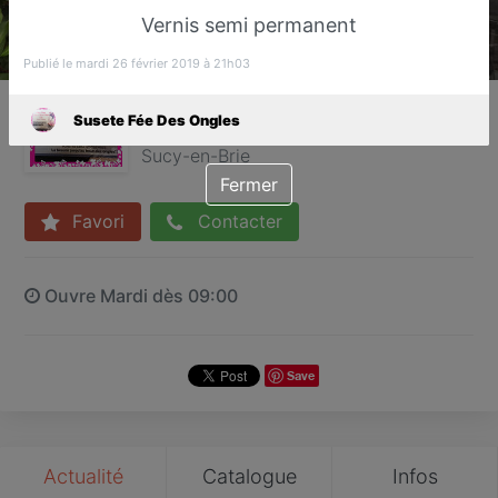
Vernis semi permanent
Publié le mardi 26 février 2019 à 21h03
Susete Fée Des Ongles
Susete Fée Des Ongles
Bar à ongles
Sucy-en-Brie
Fermer
Favori
Contacter
Ouvre Mardi dès 09:00
Save
Actualité
Catalogue
Infos