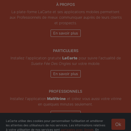
À PROPOS
La plate-forme LaCarte et ses applications mobiles permettent
aux Professionnels de mieux communiquer auprès de leurs clients
et prospects.
En savoir plus
PARTICULIERS
Installez l'application gratuite
LaCarte
pour suivre l'actualité de
Susete Fée Des Ongles
sur votre mobile.
En savoir plus
PROFESSIONNELS
Installez l'application
MaVitrine
et créez vous aussi votre vitrine
en quelques minutes seulement.
En savoir plus
LaCarte utilise des cookies pour personnaliser l'utilisation et améliorer
Ok
les attentes des utilisateurs de nos services. Les informations relatives
Copyright © ZeMAP 2026 - Tous droits réservés.
à votre utilisation de nos services sont
partagées avec Google
. En