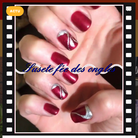
LaCarte sur
LaCarte
Play Store
ACTU
Installez l'App LaCarte
Téléchargez gratuitement l'app LaCarte pour suivre vos
commerces favoris et ne rien rater !
Télécharger
Plus tard