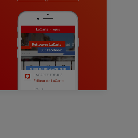
LaCarte Fréjus
LACARTE FRÉJUS
Éditeur de LaCarte
Fréjus