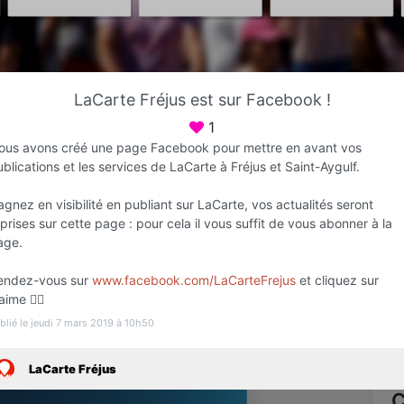
Favori
Contacter
LaCarte Fréjus est sur Facebook !
Sur Rendez-vous dès 08:00
1
ous avons créé une page Facebook pour mettre en avant vos
blications et les services de LaCarte à Fréjus et Saint-Aygulf.
gnez en visibilité en publiant sur LaCarte, vos actualités seront
prises sur cette page : pour cela il vous suffit de vous abonner à la
age.
endez-vous sur
www.facebook.com/LaCarteFrejus
et cliquez sur
aime 👍🏻
Infos
blié le jeudi 7 mars 2019 à 10h50
LaCarte Fréjus
C