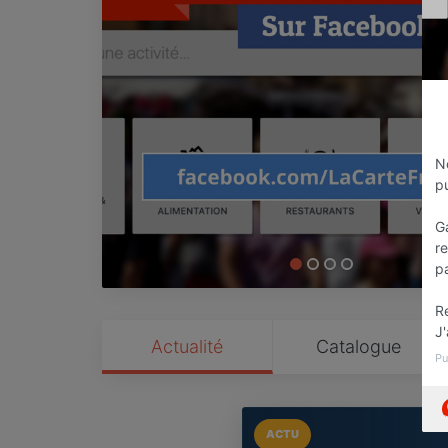
N
pu
Ga
re
p
R
J'
Actualité
Catalogue
Pu
ACTU