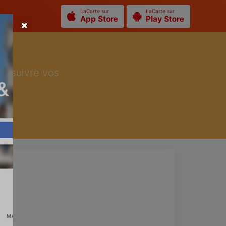
LaCarte sur
LaCarte sur
App Store
Play Store
ur suivre vos