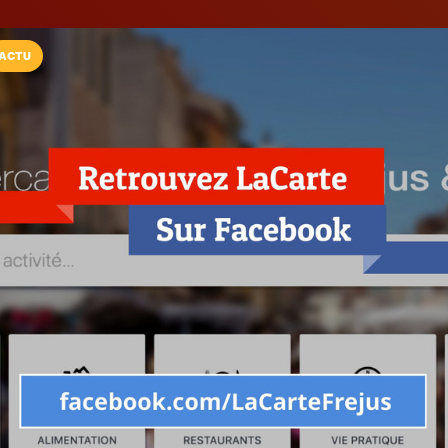
ACTU
Installez l'App LaCarte
Téléchargez gratuitement l'app LaCarte po
commerces favoris et ne rien rater !
Télécharger
Plus tard
LaCarte Fréjus
Éditeur de LaCarte
Fréjus