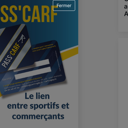
a
Fermer
A