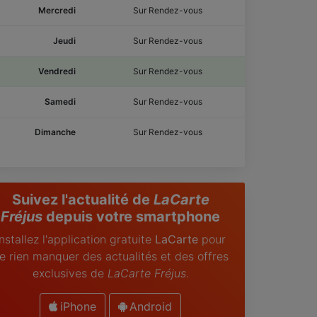
Mercredi
Sur Rendez-vous
Jeudi
Sur Rendez-vous
Vendredi
Sur Rendez-vous
Samedi
Sur Rendez-vous
Dimanche
Sur Rendez-vous
Suivez l'actualité de
LaCarte
Fréjus
depuis votre smartphone
Installez l'application gratuite
LaCarte
pour
e rien manquer des actualités et des offres
exclusives de
LaCarte Fréjus
.
iPhone
Android