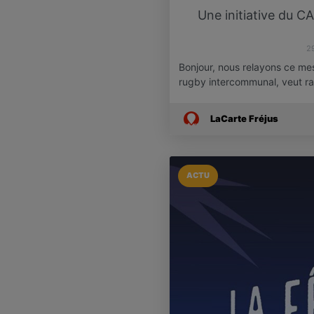
Une initiative du C
2
Bonjour, nous relayons ce me
rugby intercommunal, veut r
LaCarte Fréjus
ACTU