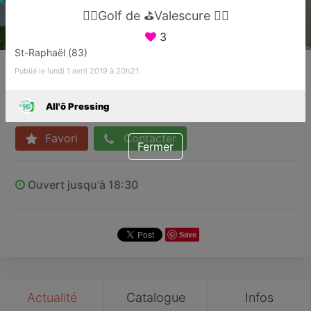
🏌️‍♀️Golf de ⛳️Valescure 🏌️‍♀️
3
St-Raphaël (83)
All'ô Pressing
Publié le lundi 1 avril 2019 à 20h21
Pressing
Fréjus
All'ô Pressing
Favori
Contacter
Fermer
Ouvert jusqu'à 18:30
Save
Actualité
Catalogue
Infos