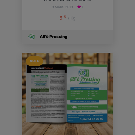
9 MARS 2019
1
€
6
/ Kg
All'ô Pressing
ACTU