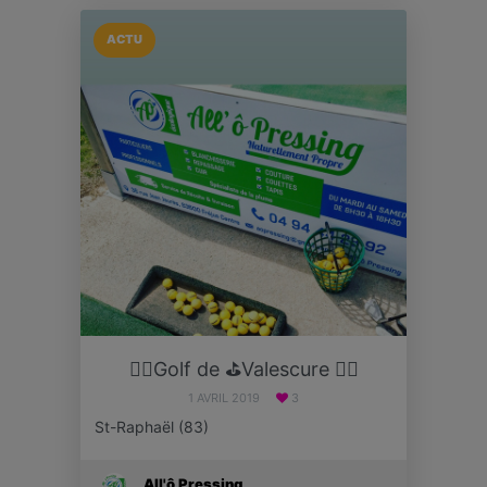
ACTU
🏌️‍♀️Golf de ⛳️Valescure 🏌️‍♀️
1 AVRIL 2019
3
St-Raphaël (83)
All'ô Pressing