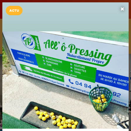
LaCarte sur
LaCarte
Play Store
ACTU
Installez l'App LaCarte
Téléchargez gratuitement l'app LaCarte pour suivre vos
commerces favoris et ne rien rater !
Télécharger
Plus tard