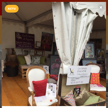
LaCarte sur
LaCarte
Play Store
ACTU
Installez l'App LaCarte
Téléchargez gratuitement l'app LaCarte pour suivre vos
commerces favoris et ne rien rater !
Télécharger
Plus tard