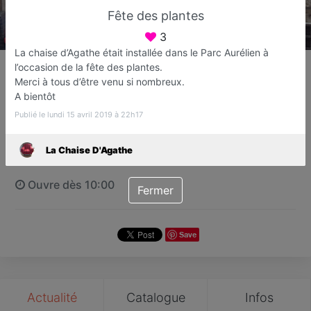
Fête des plantes
3
La chaise d’Agathe était installée dans le Parc Aurélien à
La Chaise D'Agathe
l’occasion de la fête des plantes.
Tapissier
Merci à tous d’être venu si nombreux.
A bientôt
Fréjus
Publié le lundi 15 avril 2019 à 22h17
Favori
Contacter
La Chaise D'Agathe
Ouvre dès 10:00
Fermer
Save
Actualité
Catalogue
Infos