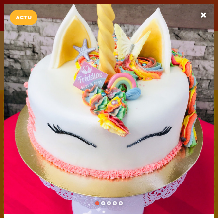
LaCarte sur
LaCarte
Play Store
ACTU
Installez l'App LaCarte
Téléchargez gratuitement l'app LaCarte pour suivre vos
commerces favoris et ne rien rater !
Télécharger
Plus tard