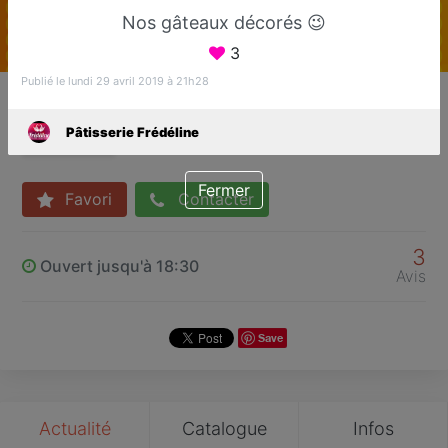
Nos gâteaux décorés 😉
3
Publié le lundi 29 avril 2019 à 21h28
Pâtisserie Frédéline
Pâtissier
Pâtisserie Frédéline
Fréjus
Fermer
Favori
Contacter
3
Ouvert jusqu'à 18:30
Avis
Save
Actualité
Catalogue
Infos