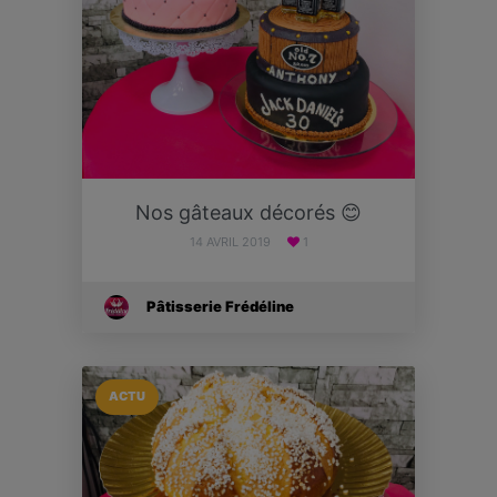
Nos gâteaux décorés 😊
14 AVRIL 2019
1
Pâtisserie Frédéline
ACTU