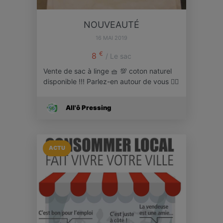
NOUVEAUTÉ
16 MAI 2019
€
8
/ Le sac
Vente de sac à linge 🧺 💯 coton naturel
disponible !!! Parlez-en autour de vous 👍🏻
All'ô Pressing
ACTU