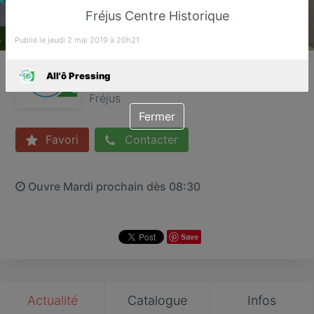
Fréjus Centre Historique
Publié le jeudi 2 mai 2019 à 20h21
All'ô Pressing
All'ô Pressing
Pressing
Fréjus
Fermer
Favori
Contacter
Ouvre Mardi prochain dès 08:30
Save
Actualité
Catalogue
Infos