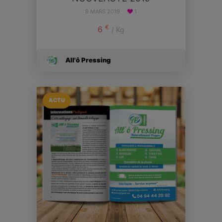
9 MARS 2019
1
€
6
/ Kg
All'ô Pressing
ACTU