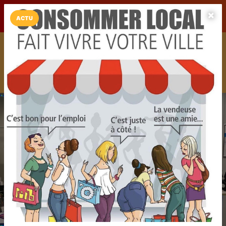
LaCarte sur
LaCarte
Play Store
ACTU
Installez l'App LaCarte
Téléchargez gratuitement l'app LaCarte pour suivre vos
commerces favoris et ne rien rater !
Télécharger
Plus tard