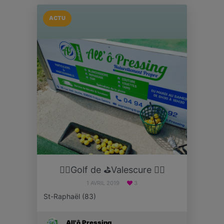
ACTU
🏌️‍♀️Golf de ⛳️Valescure 🏌️‍♀️
1 AVRIL 2019
3
St-Raphaël (83)
All'ô Pressing