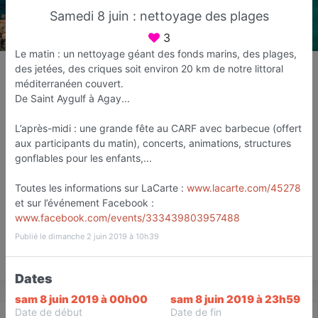
Samedi 8 juin : nettoyage des plages
3
Le matin : un nettoyage géant des fonds marins, des plages,
Mes Rivages Propres
des jetées, des criques soit environ 20 km de notre littoral
Nettoyage des plages et des fonds
méditerranéen couvert.
De Saint Aygulf à Agay...
marins
Fréjus
L’après-midi : une grande fête au CARF avec barbecue (offert
aux participants du matin), concerts, animations, structures
Favori
Contacter
gonflables pour les enfants,...
Toutes les informations sur LaCarte :
www.lacarte.com/45278
et sur l’événement Facebook :
Ouvre demain dès 08:00
www.facebook.com/events/333439803957488
Publié le dimanche 2 juin 2019 à 10h39
Save
Dates
sam 8 juin 2019 à 00h00
sam 8 juin 2019 à 23h59
Date de début
Date de fin