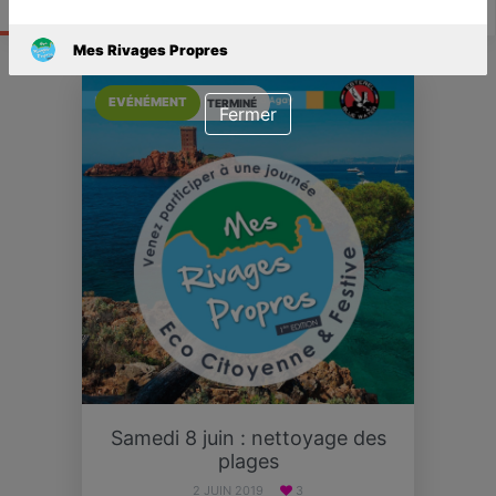
Actualité
Catalogue
Infos
Mes Rivages Propres
EVÉNÉMENT
TERMINÉ
Fermer
Samedi 8 juin : nettoyage des
plages
2 JUIN 2019
3