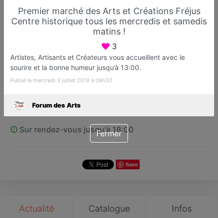
Premier marché des Arts et Créations Fréjus
Centre historique tous les mercredis et samedis
matins !
Forum des Arts
3
Association d’artistes créateurs
Artistes, Artisants et Créateurs vous accueillent avec le
sourire et la bonne humeur jusqu’à 13:00.
Fréjus
Publié le mercredi 3 juillet 2019 à 09h32
Favori
Contacter
Forum des Arts
Sur rendez-vous jusqu'à 18:00
Fermer
Save
Actualité
Catalogue
Infos