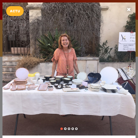
LaCarte sur
LaCarte
Play Store
ACTU
Installez l'App LaCarte
Téléchargez gratuitement l'app LaCarte pour suivre vos
commerces favoris et ne rien rater !
Télécharger
Plus tard