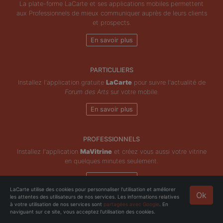
La plate-forme LaCarte et ses applications mobiles permettent
aux Professionnels de mieux communiquer auprès de leurs clients
et prospects.
En savoir plus
PARTICULIERS
Installez l'application gratuite
LaCarte
pour suivre l'actualité de
Forum des Arts
sur votre mobile.
En savoir plus
PROFESSIONNELS
Installez l'application
MaVitrine
et créez vous aussi votre vitrine
en quelques minutes seulement.
En savoir plus
LaCarte utilise des cookies pour personnaliser l'utilisation et améliorer
Ok
les attentes des utilisateurs de nos services. Les informations relatives
Copyright © ZeMAP 2026 - Tous droits réservés.
à votre utilisation de nos services sont
partagées avec Google
. En
naviguant sur ce site, vous acceptez l'utilisation des cookies.