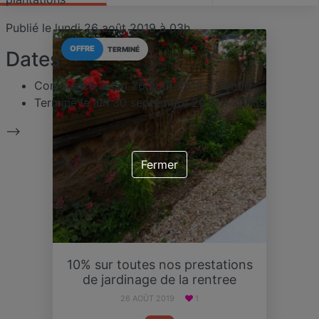
Publié le lundi 26 août 2019 à 03h
OFFRE
TERMINÉ
Dates
Commence le
lun 26 août 2019 à 00h00
Termine le
lun 30 septembre 2019 à 23h59
-->
Fermer
10% sur toutes nos prestations
de jardinage de la rentree
26 AOÛT 2019
1