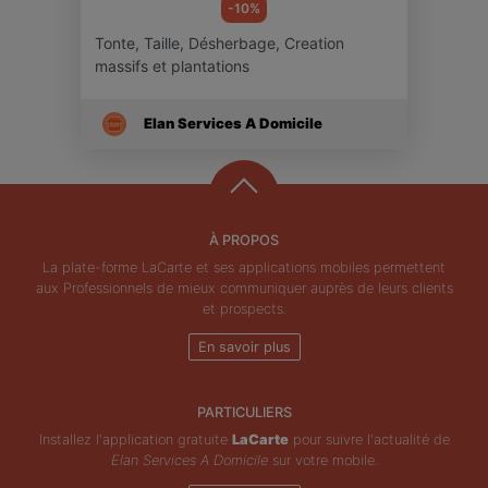
-10%
Tonte, Taille, Désherbage, Creation
massifs et plantations
Elan Services A Domicile
À PROPOS
La plate-forme LaCarte et ses applications mobiles permettent
aux Professionnels de mieux communiquer auprès de leurs clients
et prospects.
En savoir plus
PARTICULIERS
Installez l'application gratuite
LaCarte
pour suivre l'actualité de
Elan Services A Domicile
sur votre mobile.