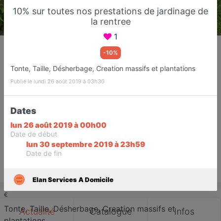
10% sur toutes nos prestations de jardinage de
la rentree
1
Elan Services A Domicile
-10%
Jardinier
Tonte, Taille, Désherbage, Creation massifs et plantations
SUCY EN BRIE
Publié le lundi 26 août 2019 à 03h30
Favori
Contacter
Dates
lun 26 août 2019 à 00h00
Sur rendez-vous jusqu'à minuit
Date de début
lun 30 septembre 2019 à 23h59
Date de fin
Save
Elan Services A Domicile
€
Tonte, Taille, Désherbage, Creation massifs et
Actualité
Catalogue
Infos
plantations