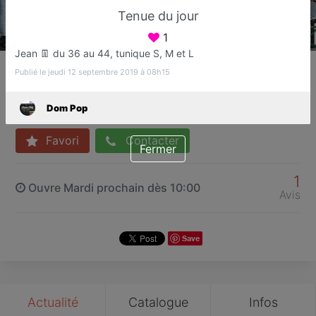
Tenue du jour
1
Jean 👖 du 36 au 44, tunique S, M et L
Dom Pop
Publié le jeudi 12 septembre 2019 à 08h15
Vêtements femme
Sucy-en-Brie
Dom Pop
Favori
Contacter
Fermer
1
Ouvre Mardi prochain dès 10:00
Avis
Save
Actualité
Catalogue
Infos