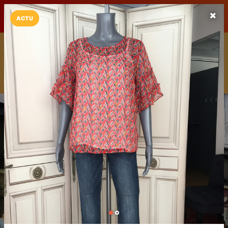
LaCarte sur
LaCarte
Play Store
ACTU
Installez l'App LaCarte
Téléchargez gratuitement l'app LaCarte pour suivre vos
commerces favoris et ne rien rater !
Télécharger
Plus tard