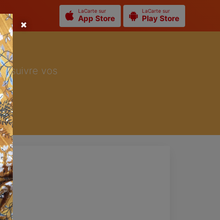
LaCarte sur
LaCarte sur
App Store
Play Store
ur suivre vos