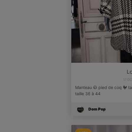
Lo
17 O
Manteau 🧥 pied de coq 🐓 tail
taille 36 à 44
Dom Pop