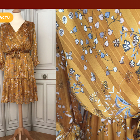
ACTU
Installez l'App LaCarte
Téléchargez gratuitement l'app LaCarte po
commerces favoris et ne rien rater !
Télécharger
Plus tard
Dom Pop
Vêtements femme
Sucy-en-Brie