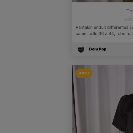
Te
9 OC
Pantalon enduit différentes cou
camel taille 36 à 44, robe tu
Dom Pop
ACTU