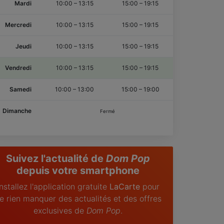
Mardi
10:00
–
13:15
15:00
–
19:15
Mercredi
10:00
–
13:15
15:00
–
19:15
Jeudi
10:00
–
13:15
15:00
–
19:15
Vendredi
10:00
–
13:15
15:00
–
19:15
Samedi
10:00
–
13:00
15:00
–
19:00
Dimanche
Fermé
Suivez l'actualité de
Dom Pop
depuis votre smartphone
Installez l'application gratuite
LaCarte
pour
e rien manquer des actualités et des offres
exclusives de
Dom Pop
.