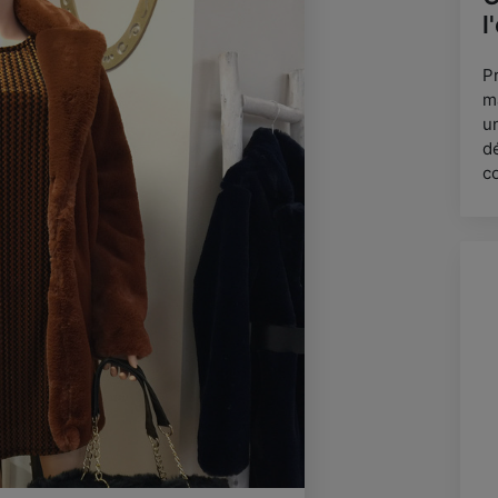
l
Pr
m
u
d
cœ