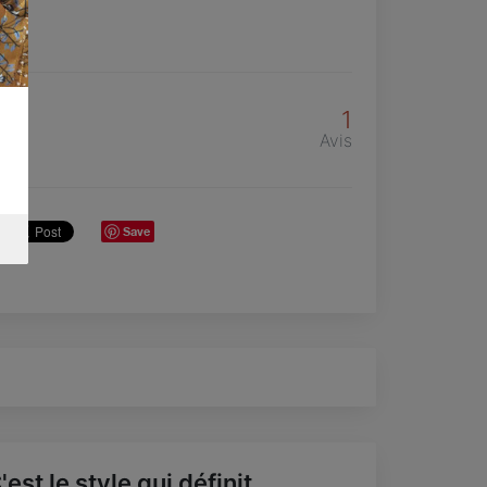
1
Avis
Save
'est le style qui définit