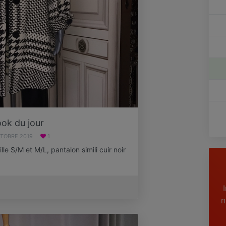
ok du jour
CTOBRE 2019
1
le S/M et M/L, pantalon simili cuir noir
n