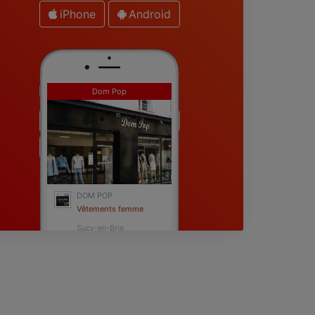
iPhone
Android
Dom Pop
DOM POP
Vêtements femme
Sucy-en-Brie