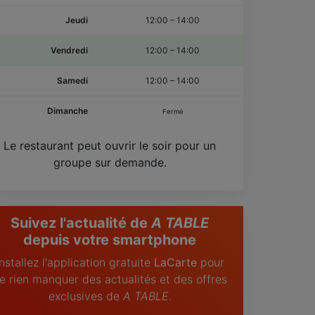
Jeudi
12:00
–
14:00
Vendredi
12:00
–
14:00
Samedi
12:00
–
14:00
Dimanche
Fermé
Le restaurant peut ouvrir le soir pour un
groupe sur demande.
Suivez l'actualité de
A TABLE
depuis votre smartphone
Installez l'application gratuite
LaCarte
pour
e rien manquer des actualités et des offres
exclusives de
A TABLE
.