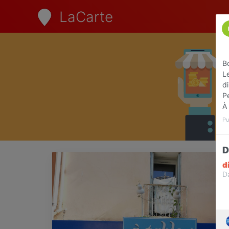
LaCarte
Bo
Le
d
Pe
À 
Pu
D
d
D