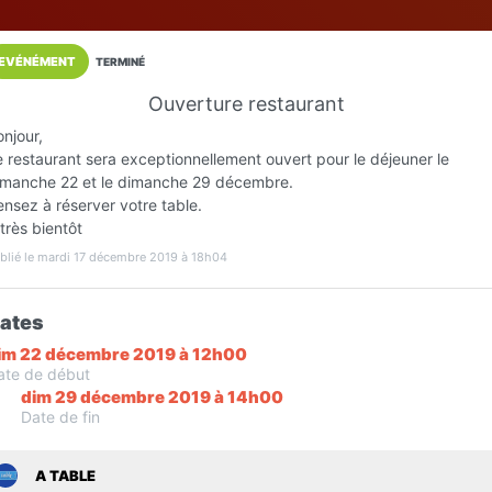
EVÉNÉMENT
TERMINÉ
Ouverture restaurant
Installez l'App LaCarte
njour,
Téléchargez gratuitement l'app LaCarte po
 restaurant sera exceptionnellement ouvert pour le déjeuner le
imanche 22 et le dimanche 29 décembre.
commerces favoris et ne rien rater !
nsez à réserver votre table.
très bientôt
Télécharger
Plus tard
blié le mardi 17 décembre 2019 à 18h04
ates
im 22 décembre 2019 à 12h00
A TABLE
ate de début
dim 29 décembre 2019 à 14h00
Restaurant traditionnel
Date de fin
Fréjus
A TABLE