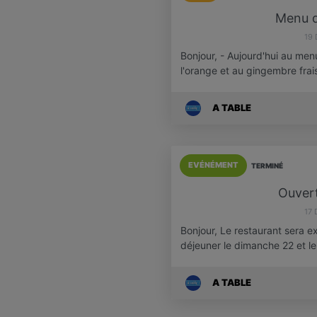
Menu d
19
Bonjour, - Aujourd'hui au me
l'orange et au gingembre frai
A TABLE
EVÉNÉMENT
TERMINÉ
Ouvert
17
Bonjour, Le restaurant sera e
déjeuner le dimanche 22 et 
A TABLE