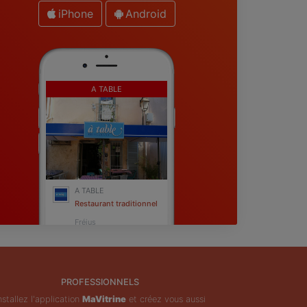
iPhone
Android
A TABLE
A TABLE
Restaurant traditionnel
Fréjus
PROFESSIONNELS
nstallez l'application
MaVitrine
et créez vous aussi