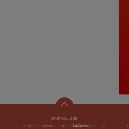
PARTICULIERS
s
Installez l'application gratuite
LaCarte
pour suivre
I