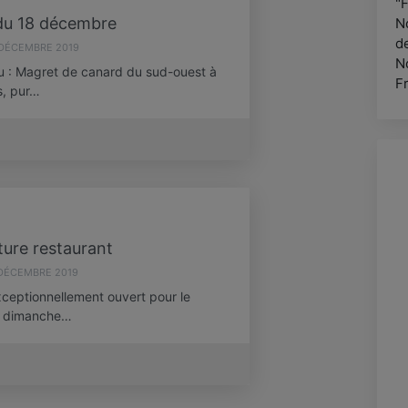
"F
u 18 décembre
N
d
 DÉCEMBRE 2019
N
nu : Magret de canard du sud-ouest à
F
s, pur…
ure restaurant
 DÉCEMBRE 2019
xceptionnellement ouvert pour le
le dimanche…