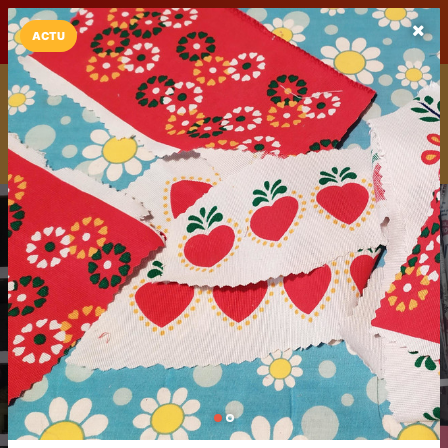
LaCarte sur
LaCarte
Play Store
ACTU
Installez l'App LaCarte
Téléchargez gratuitement l'app LaCarte pour suivre vos
commerces favoris et ne rien rater !
Télécharger
Plus tard