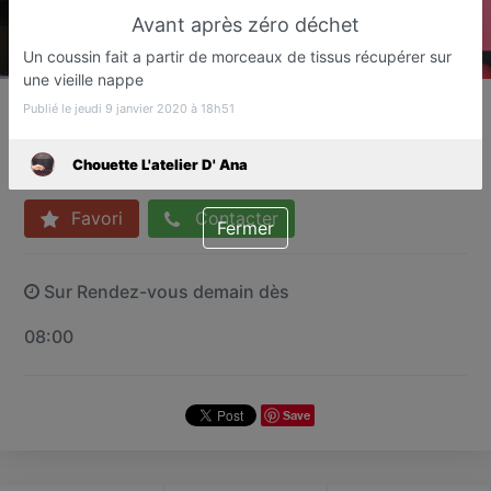
Avant après zéro déchet
Un coussin fait a partir de morceaux de tissus récupérer sur
une vieille nappe
Chouette L'atelier D' Ana
Publié le jeudi 9 janvier 2020 à 18h51
Repassage et retouches
Boulogne-sur-Mer
Chouette L'atelier D' Ana
Favori
Contacter
Fermer
Sur Rendez-vous demain dès
08:00
Save