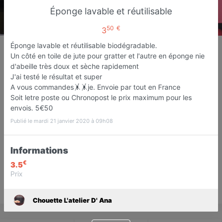
Éponge lavable et réutilisable
50
€
3
Chouette L'atelier D' Ana
Éponge lavable et réutilisable biodégradable.
Un côté en toile de jute pour gratter et l'autre en éponge nie
Repassage et retouches
d'abeille très doux et sèche rapidement
Boulogne-sur-Mer
J'ai testé le résultat et super
A vous commandes🤸🤸je. Envoie par tout en France
Soit letre poste ou Chronopost le prix maximum pour les
Favori
Contacter
envois. 5€50
Publié le mardi 21 janvier 2020 à 09h08
Sur Rendez-vous demain dès
Informations
08:00
€
3.5
Prix
Save
Chouette L'atelier D' Ana