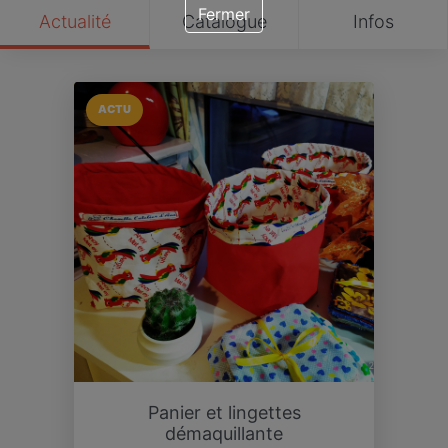
Fermer
Actualité
Catalogue
Infos
ACTU
Panier et lingettes
démaquillante