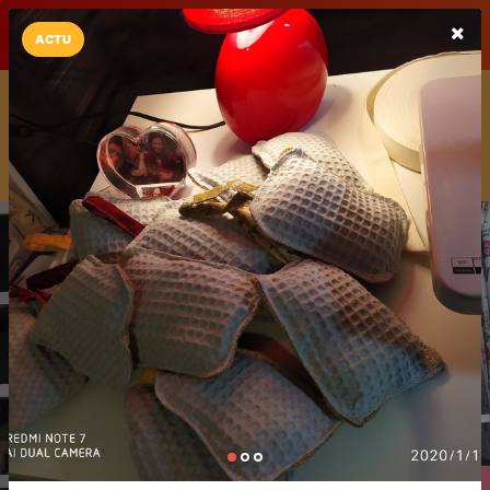
LaCarte sur
LaCarte
Play Store
ACTU
Installez l'App LaCarte
Téléchargez gratuitement l'app LaCarte pour suivre vos
commerces favoris et ne rien rater !
Télécharger
Plus tard