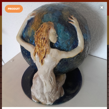
LaCarte sur
LaCarte
Play Store
PRODUIT
Installez l'App LaCarte
Téléchargez gratuitement l'app LaCarte pour suivre vos
commerces favoris et ne rien rater !
Télécharger
Plus tard