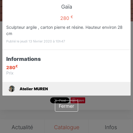
Gaïa
€
280
Atelier MUREN
Sculpteur argile , carton pierre et résine. Hauteur environ 28
cm
Artiste plasticienne, sculpteur
Fréjus
Publié le jeudi 13 février 2020 à 10h47
Informations
Favori
Contacter
€
280
Prix
Ouvre Mardi prochain dès 14:00
Atelier MUREN
Save
Fermer
Actualité
Catalogue
Infos