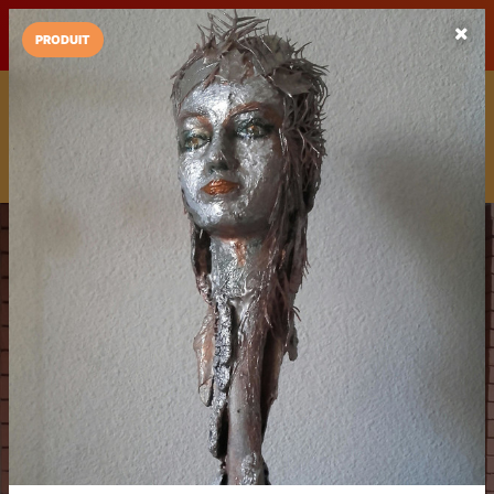
LaCarte sur
LaCarte
Play Store
PRODUIT
Installez l'App LaCarte
Téléchargez gratuitement l'app LaCarte pour suivre vos
commerces favoris et ne rien rater !
Télécharger
Plus tard