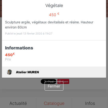
Végétale
€
450
Atelier MUREN
Sculpture argile, végétaux devitalisés et résine. Hauteur
environ 60cm
Artiste plasticienne, sculpteur
Fréjus
Publié le jeudi 13 février 2020 à 11h27
Informations
Favori
Contacter
€
450
Prix
Ouvre Mardi prochain dès 14:00
Atelier MUREN
Save
Fermer
Actualité
Catalogue
Infos