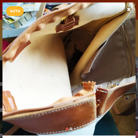
LaCarte sur
LaCarte
Play Store
ACTU
Installez l'App LaCarte
Téléchargez gratuitement l'app LaCarte pour suivre vos
commerces favoris et ne rien rater !
Télécharger
Plus tard