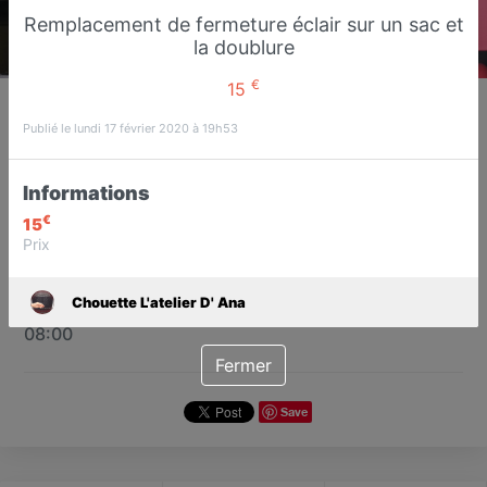
Remplacement de fermeture éclair sur un sac et
la doublure
€
15
Chouette L'atelier D' Ana
Repassage et retouches
Publié le lundi 17 février 2020 à 19h53
Boulogne-sur-Mer
Informations
Favori
Contacter
€
15
Prix
Sur Rendez-vous demain dès
Chouette L'atelier D' Ana
08:00
Fermer
Save