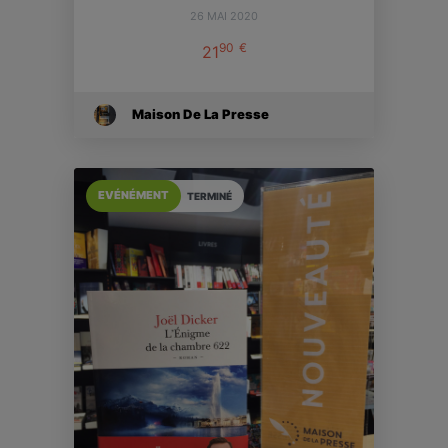
26 MAI 2020
90
€
21
Maison De La Presse
EVÉNÉMENT
TERMINÉ