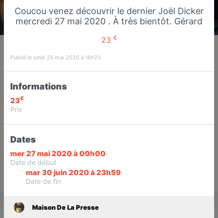
Coucou venez découvrir le dernier Joël Dicker
mercredi 27 mai 2020 . À très bientôt. Gérard
€
23
Maison De La Presse
Presse Librairie Carterie Point Relais
Publié le lundi 25 mai 2020 à 16h25
UPS et DHL
Sucy-en-Brie
Informations
€
23
Favori
Contacter
Prix
Dates
Ouvre demain dès 07:30
mer 27 mai 2020 à 00h00
Date de début
mar 30 juin 2020 à 23h59
Save
Date de fin
Maison De La Presse