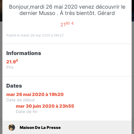
Bonjour,mardi 26 mai 2020 venez découvrir le
dernier Musso . À très bientôt. Gérard
90
€
21
Maison De La Presse
Presse Librairie Carterie Point Relais
Publié le mardi 26 mai 2020 à 19h22
UPS et DHL
Sucy-en-Brie
Informations
€
21.9
Favori
Contacter
Prix
Dates
Ouvert jusqu'à 12:30
mar 26 mai 2020 à 19h20
Date de début
mar 30 juin 2020 à 23h55
Save
Date de fin
Maison De La Presse