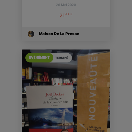
26 MAI 2020
90
€
21
Maison De La Presse
EVÉNÉMENT
TERMINÉ