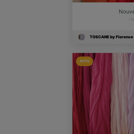
Nouvel
7 
TOSCANE by Florence
ACTU