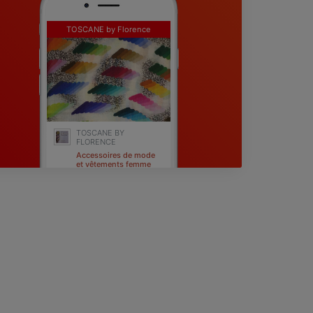
TOSCANE by Florence
TOSCANE BY
FLORENCE
Accessoires de mode
et vêtements femme
Fréjus