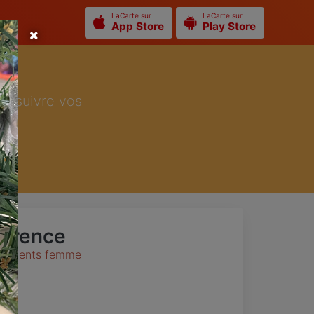
LaCarte sur
LaCarte sur
App Store
Play Store
ur suivre vos
orence
êtements femme