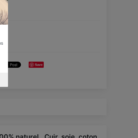
os
Save
00% naturel...Cuir, soie, coton,