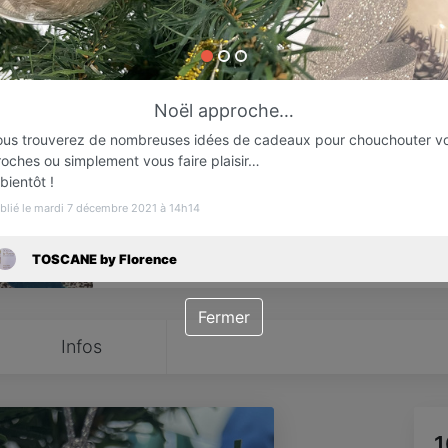
Favori
Contacter
Noël approche…
ous trouverez de nombreuses idées de cadeaux pour chouchouter v
roches ou simplement vous faire plaisir…
bientôt !
blié le mardi 7 décembre 2021 à 14h14
TOSCANE by Florence
Fermer
Infos
1