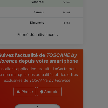
Vendredi
Fermé
Samedi
Fermé
Dimanche
Fermé
Fermé définitivement .
Suivez l'actualité de
TOSCANE by
lorence
depuis votre smartphone
Installez l'application gratuite
LaCarte
pour
e rien manquer des actualités et des offres
exclusives de
TOSCANE by Florence
.
iPhone
Android