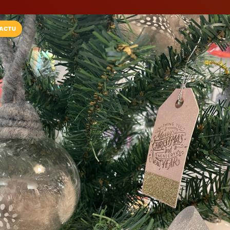
ACTU
Installez l'App LaCarte
Téléchargez gratuitement l'app LaCarte po
commerces favoris et ne rien rater !
Télécharger
Plus tard
TOSCANE by Fl
Accessoires de mode et v
Fréjus