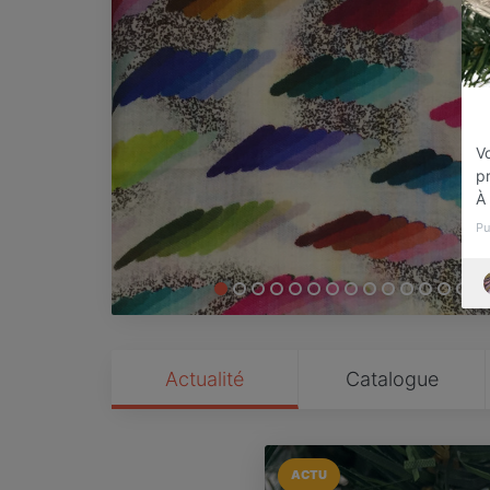
V
p
À 
Pu
Actualité
Catalogue
ACTU