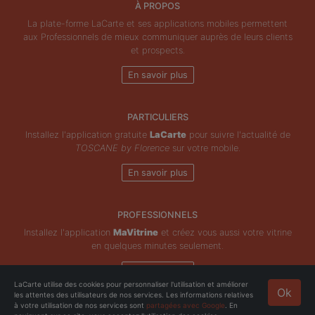
À PROPOS
La plate-forme LaCarte et ses applications mobiles permettent
aux Professionnels de mieux communiquer auprès de leurs clients
et prospects.
En savoir plus
PARTICULIERS
Installez l'application gratuite
LaCarte
pour suivre l'actualité de
TOSCANE by Florence
sur votre mobile.
En savoir plus
PROFESSIONNELS
Installez l'application
MaVitrine
et créez vous aussi votre vitrine
en quelques minutes seulement.
En savoir plus
LaCarte utilise des cookies pour personnaliser l'utilisation et améliorer
Ok
les attentes des utilisateurs de nos services. Les informations relatives
Copyright © ZeMAP 2026 - Tous droits réservés.
à votre utilisation de nos services sont
partagées avec Google
. En