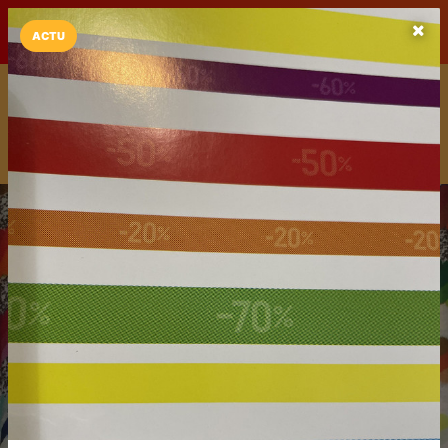
LaCarte sur
LaCarte
Play Store
ACTU
Installez l'App LaCarte
Téléchargez gratuitement l'app LaCarte pour suivre vos
commerces favoris et ne rien rater !
Télécharger
Plus tard