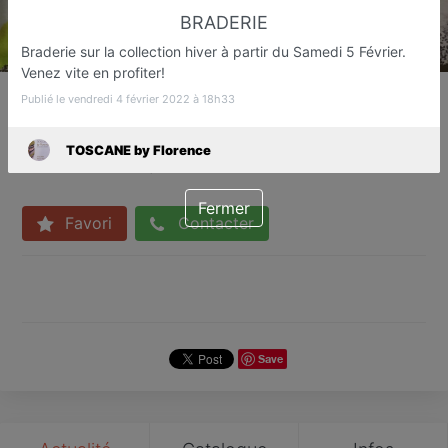
BRADERIE
Braderie sur la collection hiver à partir du Samedi 5 Février.
Venez vite en profiter!
TOSCANE by Florence
Publié le vendredi 4 février 2022 à 18h33
Accessoires de mode et vêtements
femme
TOSCANE by Florence
Fréjus
Fermer
Favori
Contacter
Save