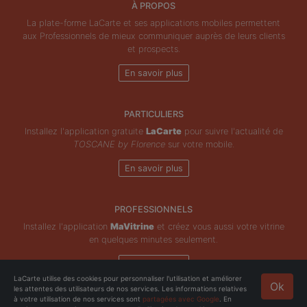
À PROPOS
La plate-forme LaCarte et ses applications mobiles permettent
aux Professionnels de mieux communiquer auprès de leurs clients
et prospects.
En savoir plus
PARTICULIERS
Installez l'application gratuite
LaCarte
pour suivre l'actualité de
TOSCANE by Florence
sur votre mobile.
En savoir plus
PROFESSIONNELS
Installez l'application
MaVitrine
et créez vous aussi votre vitrine
en quelques minutes seulement.
En savoir plus
LaCarte utilise des cookies pour personnaliser l'utilisation et améliorer
Ok
les attentes des utilisateurs de nos services. Les informations relatives
Copyright © ZeMAP 2026 - Tous droits réservés.
à votre utilisation de nos services sont
partagées avec Google
. En