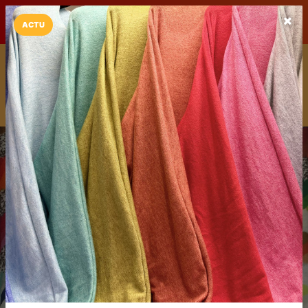
LaCarte sur
LaCarte
Play Store
ACTU
Installez l'App LaCarte
Téléchargez gratuitement l'app LaCarte pour suivre vos
commerces favoris et ne rien rater !
Télécharger
Plus tard