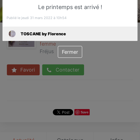
Le printemps est arrivé !
Publié le jeudi 31 mars 2022 à 10h54
TOSCANE by Florence
TOSCANE by Florence
Accessoires de mode et vêtements
femme
Fréjus
Fermer
Favori
Contacter
Save