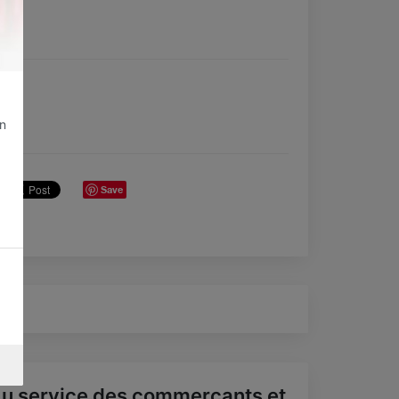
on
Save
u service des commerçants et