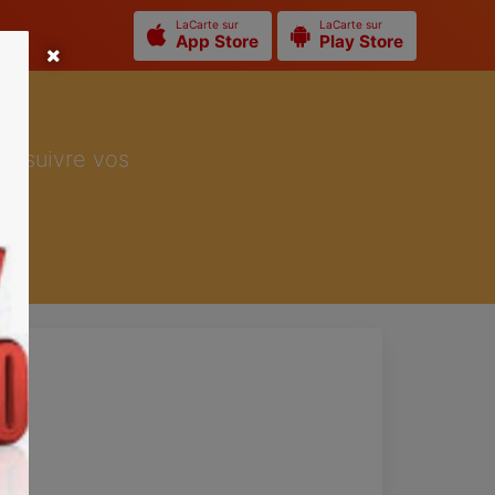
LaCarte sur
LaCarte sur
App Store
Play Store
ur suivre vos
g
a