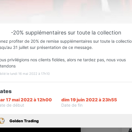
Favori
Contacter
-20% supplémentaires sur toute la collection
Ouvre dès 09:00
nez profiter de 20% de remise supplémentaires sur toute la collecti
squ’au 31 juillet sur présentation de ce message.
us privilégions nos clients fidèles, alors ne tardez pas, nous vous
ttendons
blié le lundi 16 mai 2022 à 17h10
ates
ar 17 mai 2022 à 12h00
dim 19 juin 2022 à 23h55
Infos
ate de début
Date de fin
Golden Trading
A