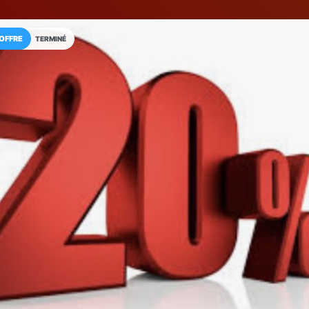
OFFRE
TERMINÉ
Installez l'App LaCarte
Téléchargez gratuitement l'app LaCarte po
commerces favoris et ne rien rater !
Télécharger
Plus tard
Golden Tradin
Magasin de costumes
Las Palmas de Gran Canari