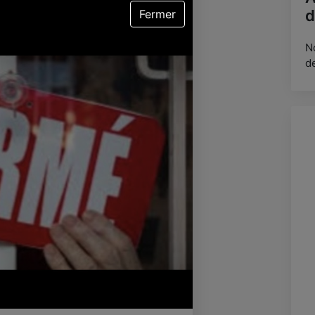
d
Fermer
N
d