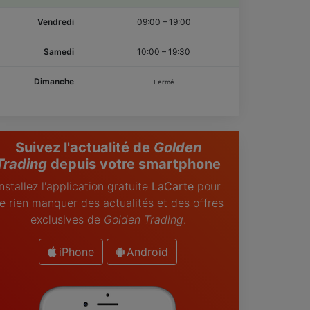
Vendredi
09:00
–
19:00
Samedi
10:00
–
19:30
Dimanche
Fermé
Suivez l'actualité de
Golden
Trading
depuis votre smartphone
Installez l'application gratuite
LaCarte
pour
e rien manquer des actualités et des offres
exclusives de
Golden Trading
.
iPhone
Android