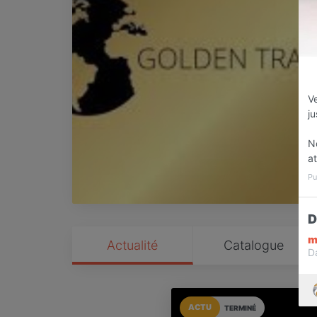
Ve
ju
No
a
Pu
D
m
Actualité
Catalogue
D
ACTU
TERMINÉ