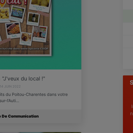
"J'veux du local !"
S
14 JUIN 2022
its du Poitou-Charentes dans votre
ur-l'Auti…
n
ce De Communication