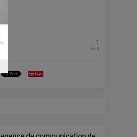
1
in.
Avis
Save
'agence de communication de