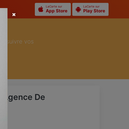
LaCarte sur
LaCarte sur
App Store
Play Store
ur suivre vos
- Agence De
n