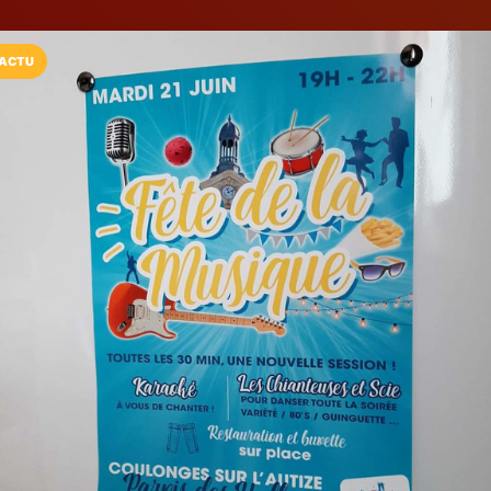
ACTU
Installez l'App LaCarte
Téléchargez gratuitement l'app LaCarte po
commerces favoris et ne rien rater !
Télécharger
Plus tard
Stendy Mallet 
Communicatio
Agence de communication
Coulonges-sur-l'Autize