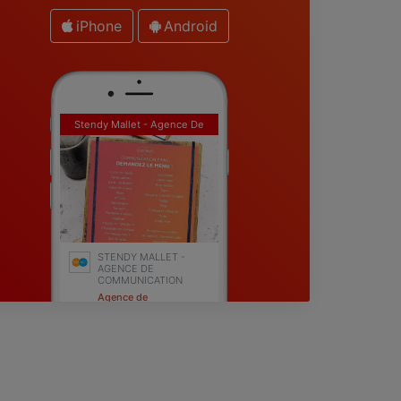
iPhone
Android
Stendy Mallet - Agence De
Communication
STENDY MALLET -
AGENCE DE
COMMUNICATION
Agence de
communication
Coulonges-sur-l'Autize