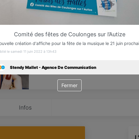
Favori
Contacter
Comité des fêtes de Coulonges sur l’Autize
uvelle création d'affiche pour la fête de la musique le 21 juin procha
Ouvert jusqu'à 18:00
blié le samedi 11 juin 2022 à 13h43
Stendy Mallet - Agence De Communication
Fermer
Infos
L