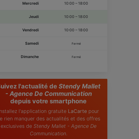
Mercredi
10:00
–
18:00
Jeudi
10:00
–
18:00
Vendredi
10:00
–
18:00
Samedi
Fermé
Dimanche
Fermé
uivez l'actualité de
Stendy Mallet
- Agence De Communication
depuis votre smartphone
Installez l'application gratuite
LaCarte
pour
e rien manquer des actualités et des offres
exclusives de
Stendy Mallet - Agence De
Communication
.