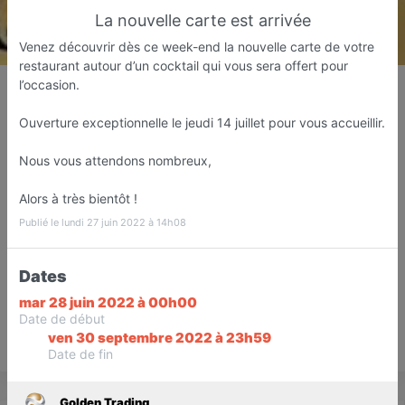
La nouvelle carte est arrivée
Venez découvrir dès ce week-end la nouvelle carte de votre
restaurant autour d’un cocktail qui vous sera offert pour
Golden Trading
l’occasion.
Magasin de costumes
Ouverture exceptionnelle le jeudi 14 juillet pour vous accueillir.
Las Palmas de Gran Canaria
Nous vous attendons nombreux,
Favori
Contacter
Alors à très bientôt !
Publié le lundi 27 juin 2022 à 14h08
Sur Rendez-vous demain dès
Dates
09:00
mar 28 juin 2022 à 00h00
Date de début
ven 30 septembre 2022 à 23h59
Save
Date de fin
Golden Trading