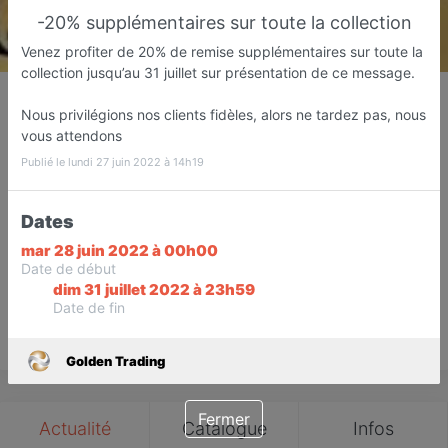
-20% supplémentaires sur toute la collection
Venez profiter de 20% de remise supplémentaires sur toute la
collection jusqu’au 31 juillet sur présentation de ce message.
Golden Trading
Nous privilégions nos clients fidèles, alors ne tardez pas, nous
Magasin de costumes
vous attendons
Las Palmas de Gran Canaria
Publié le lundi 27 juin 2022 à 14h19
Favori
Contacter
Dates
mar 28 juin 2022 à 00h00
Sur rendez-vous jusqu'à 19:00
Date de début
dim 31 juillet 2022 à 23h59
Date de fin
Save
Golden Trading
Fermer
Actualité
Catalogue
Infos