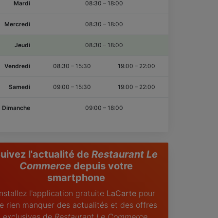
Mardi
08:30
–
18:00
Mercredi
08:30
–
18:00
Jeudi
08:30
–
18:00
Vendredi
08:30
–
15:30
19:00
–
22:00
Samedi
09:00
–
15:30
19:00
–
22:00
Dimanche
09:00
–
18:00
uivez l'actualité de
Restaurant Le
Commerce
depuis votre
smartphone
Installez l'application gratuite
LaCarte
pour
e rien manquer des actualités et des offres
exclusives de
Restaurant Le Commerce
.