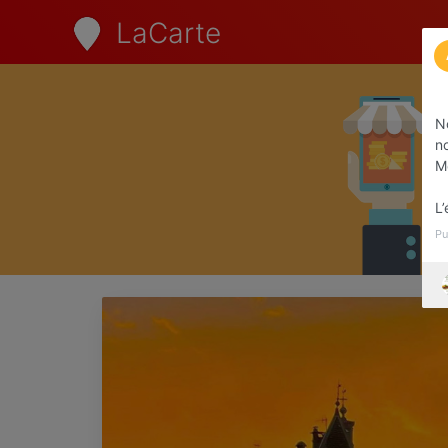
LaCarte
N
no
Me
L
Pu