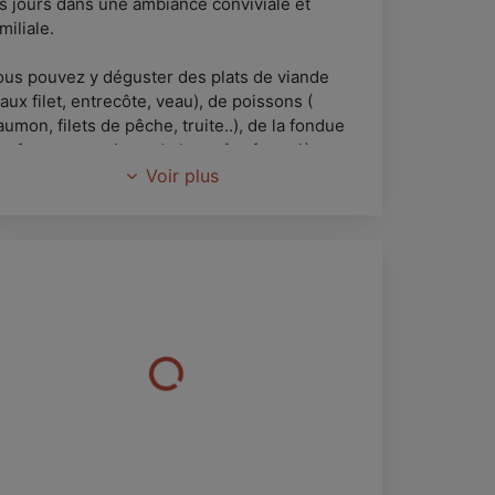
es jours dans une ambiance conviviale et
miliale.
ous pouvez y déguster des plats de viande
aux filet, entrecôte, veau), de poissons (
umon, filets de pêche, truite..), de la fondue
ux fromages suisse, de la croûte forestière, ou
core le tartare de boeuf.
Voir plus
us nos plats sont réalisés à la minute, avec
s produits frais et locaux, principalement
ccompagnés de frites maison.
ossibilité de manger dehors en période
tivale, sur notre terrasse située derrière le
staurant.
n grand parking attenant est à votre
isposition, et les animaux sont les bienvenus
hez nous.
uvert tous les midis, le vendredi et samedi