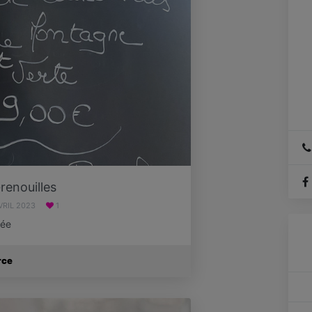
so
A
d
renouilles
AVRIL 2023
1
lée
rce