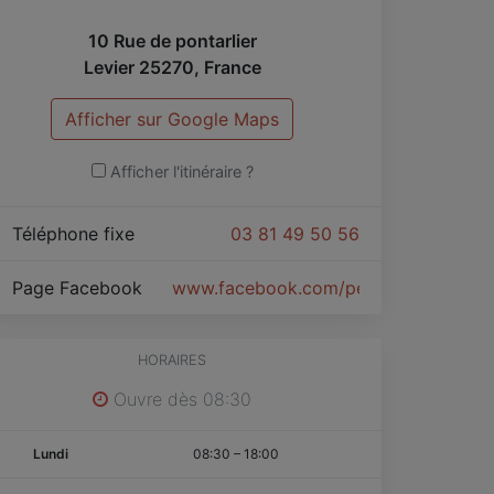
ir.
10 Rue de pontarlier
Levier
25270
,
France
u plaisir de vous accueillir prochainement
ans notre établissement 🍴
Afficher sur Google Maps
Afficher l'itinéraire ?
Téléphone fixe
03 81 49 50 56
Page Facebook
www.facebook.com/people/Restaura
HORAIRES
Ouvre dès 08:30
Lundi
08:30
–
18:00