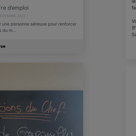
l
re d’emploi
fa
DÉCEMBRE 2023
V
 une personne sérieuse pour renforcer
(F
es du m…
Sa
a
rce
en
To
de
a
P
es
re
U
d
c
O