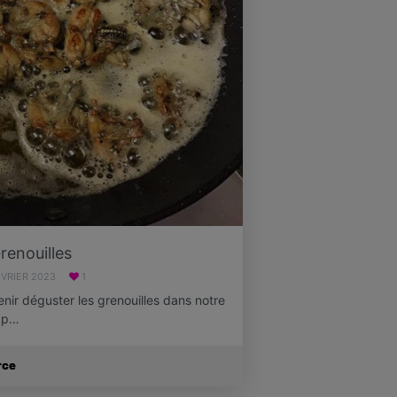
renouilles
ÉVRIER 2023
1
nir déguster les grenouilles dans notre
a p…
rce