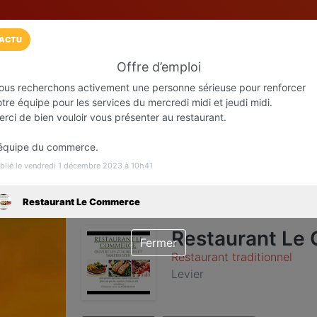
ACTU
Offre d’emploi
Installez l'App LaCarte
ous recherchons activement une personne sérieuse pour renforcer
Téléchargez gratuitement l'app LaCarte po
tre équipe pour les services du mercredi midi et jeudi midi.
rci de bien vouloir vous présenter au restaurant.
commerces favoris et ne rien rater !
’équipe du commerce.
Télécharger
Plus tard
blié le vendredi 1 décembre 2023 à 10h41
Restaurant Le Commerce
Restaurant Le
Fermer
Restaurant traditionnel
Levier