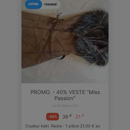
OFFRE
TERMINÉ
PROMO. - 40% VESTE "Miss
Passion"
20 FÉVRIER 2013
€
€
35
21
-40%
Couleur kaki. Reste : 1 pièce 21.00 € au