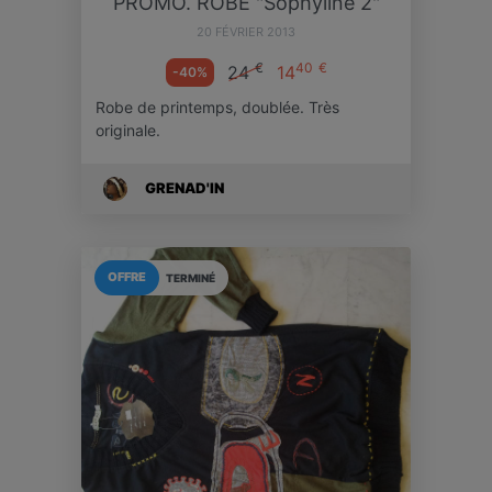
PROMO. ROBE "Sophyline 2"
20 FÉVRIER 2013
€
40
€
24
14
-40%
Robe de printemps, doublée. Très
originale.
GRENAD'IN
OFFRE
TERMINÉ