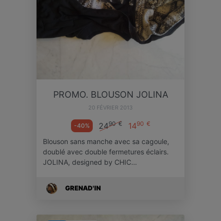
PROMO. BLOUSON JOLINA
20 FÉVRIER 2013
90
€
90
€
24
14
-40%
Blouson sans manche avec sa cagoule,
doublé avec double fermetures éclairs.
JOLINA, designed by CHIC…
GRENAD'IN