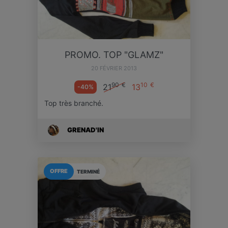
PROMO. TOP "GLAMZ"
20 FÉVRIER 2013
90
€
10
€
21
13
-40%
Top très branché.
GRENAD'IN
OFFRE
TERMINÉ