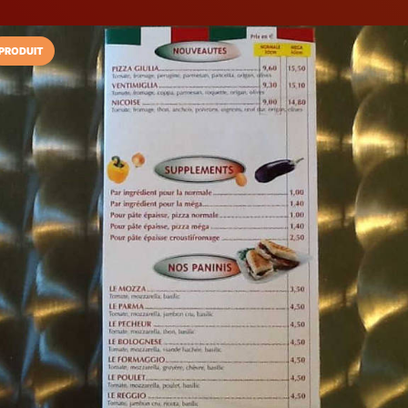
PRODUIT
Installez l'App LaCarte
Téléchargez gratuitement l'app LaCarte po
commerces favoris et ne rien rater !
Télécharger
Plus tard
La Casa Calab
Pizzeria
Grasse