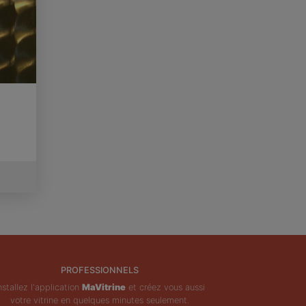
PROFESSIONNELS
nstallez l'application
MaVitrine
et créez vous aussi
votre vitrine en quelques minutes seulement.