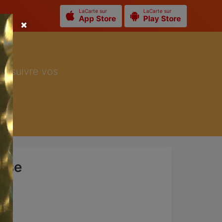
LaCarte sur
LaCarte sur
App Store
Play Store
ur suivre vos
rese