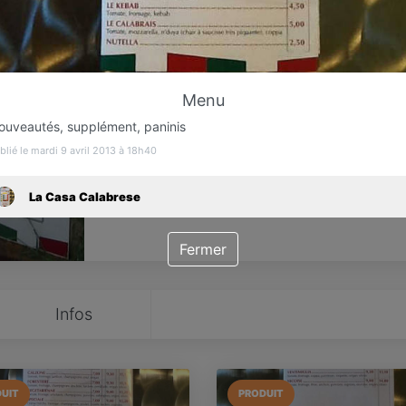
Favori
Contacter
Menu
ouveautés, supplément, paninis
blié le mardi 9 avril 2013 à 18h40
La Casa Calabrese
Fermer
Infos
UIT
PRODUIT