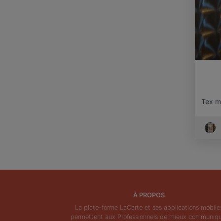
Tex m
À PROPOS
La plate-forme LaCarte et ses applications mobile
permettent aux Professionnels de mieux communiq