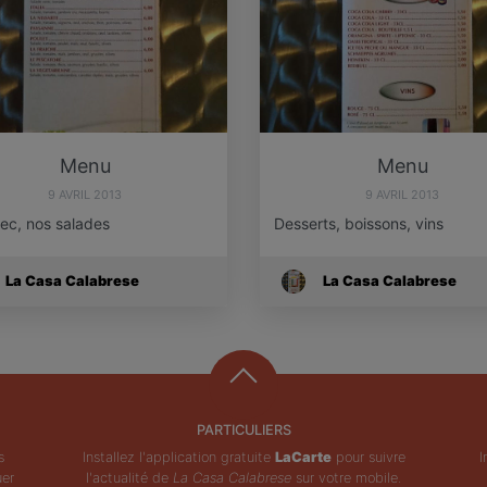
Menu
Menu
9 AVRIL 2013
9 AVRIL 2013
ec, nos salades
Desserts, boissons, vins
La Casa Calabrese
La Casa Calabrese
PARTICULIERS
s
Installez l'application gratuite
LaCarte
pour suivre
I
uer
l'actualité de
La Casa Calabrese
sur votre mobile.