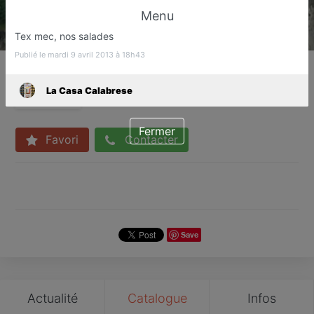
Menu
Tex mec, nos salades
Publié le mardi 9 avril 2013 à 18h43
La Casa Calabrese
Pizzeria
La Casa Calabrese
Grasse
Fermer
Favori
Contacter
Save
Actualité
Catalogue
Infos