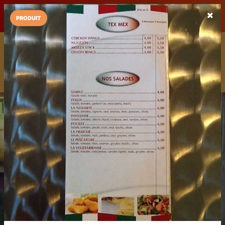
LaCarte sur
LaCarte
Play Store
PRODUIT
Installez l'App LaCarte
Téléchargez gratuitement l'app LaCarte pour suivre vos
commerces favoris et ne rien rater !
Télécharger
Plus tard