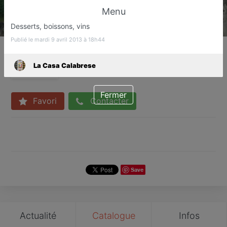
Menu
Desserts, boissons, vins
Publié le mardi 9 avril 2013 à 18h44
La Casa Calabrese
Pizzeria
La Casa Calabrese
Grasse
Fermer
Favori
Contacter
Save
Actualité
Catalogue
Infos