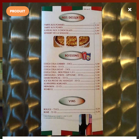
LaCarte sur
LaCarte
Play Store
PRODUIT
Installez l'App LaCarte
Téléchargez gratuitement l'app LaCarte pour suivre vos
commerces favoris et ne rien rater !
Télécharger
Plus tard