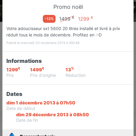
Promo noël
€
€
1499
1299
-13%
Depanaplomberie
Votre adoucisseur sxt 5600 20 litres installé et livré à prix
réduit tous le mois de décembre. Profitez en :-D
Installateur adoucisseur d'eau
Janville
Publié le mercredi 20 novembre 2013 à 06h48
Favori
Contacter
Informations
€
€
%
1299
1499
13
Prix
Prix d'origine
Réduction
Dates
Save
dim 1 décembre 2013 à 07h50
Date de début
dim 29 décembre 2013 à 08h50
Date de fin
Actualité
Catalogue
Infos