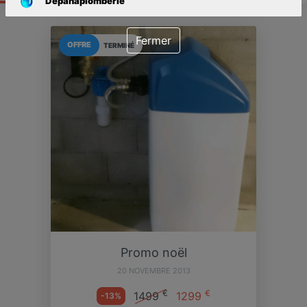
Depanaplomberie
Fermer
OFFRE
TERMINÉ
Promo noël
20 NOVEMBRE 2013
€
€
1499
1299
-13%