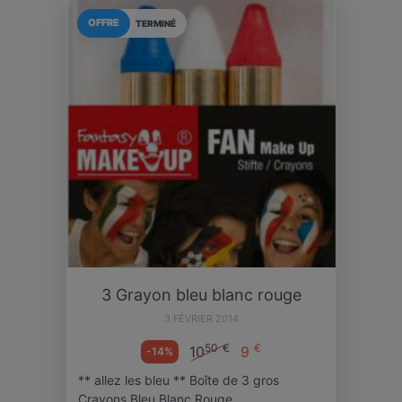
OFFRE
TERMINÉ
3 Grayon bleu blanc rouge
3 FÉVRIER 2014
50
€
€
10
9
-14%
** allez les bleu ** Boîte de 3 gros
Crayons Bleu Blanc Rouge