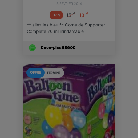
3 FÉVRIER 2014
€
€
15
13
-13%
** allez les bleu ** Corne de Supporter
Complète 70 ml ininflamable
Deco-plus68600
OFFRE
TERMINÉ