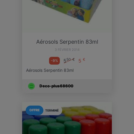
Aérosols Serpentin 83ml
3 FÉVRIER 2014
50
€
€
5
5
-9%
Aérosols Serpentin 83ml
Deco-plus68600
OFFRE
TERMINÉ