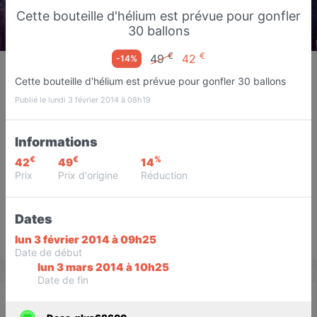
Cette bouteille d'hélium est prévue pour gonfler
30 ballons
€
€
49
42
-14%
Deco-plus68600
Cette bouteille d'hélium est prévue pour gonfler 30 ballons
Commerçants
Volgelsheim
Publié le lundi 3 février 2014 à 08h19
Favori
Contacter
Informations
€
€
%
42
49
14
Prix
Prix d'origine
Réduction
Dates
Save
lun 3 février 2014 à 09h25
Date de début
lun 3 mars 2014 à 10h25
Date de fin
Actualité
Catalogue
Infos