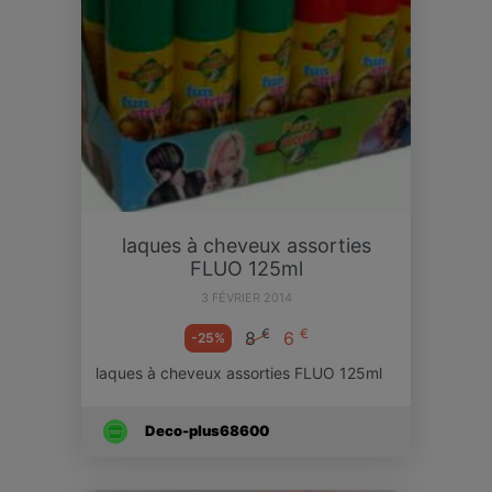
laques à cheveux assorties
FLUO 125ml
3 FÉVRIER 2014
€
€
8
6
-25%
laques à cheveux assorties FLUO 125ml
Deco-plus68600