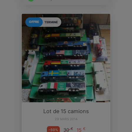
OFFRE
TERMINÉ
Lot de 15 camions
29 MARS 2014
€
€
30
15
-50%