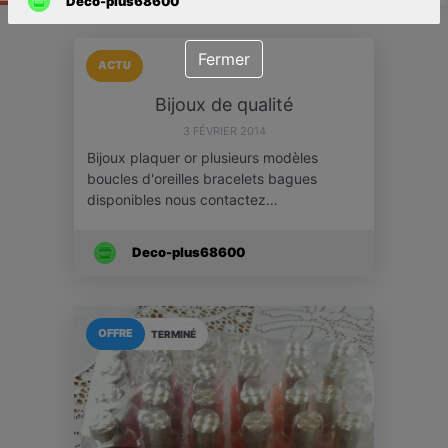
Deco-plus68600
Fermer
ACTU
Bijoux de qualité
3 FÉVRIER 2014
Bijoux plaquer or plusieurs modèles
boucles d'oreilles bracelets bagues
disponibles nous contactez…
Deco-plus68600
OFFRE
TERMINÉ