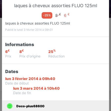
laques à cheveux assorties FLUO 125ml
€
€
8
6
-25%
Deco-plus68600
laques à cheveux assorties FLUO 125ml
Commerçants
Publié le lundi 3 février 2014 à 08h31
Volgelsheim
Informations
Favori
Contacter
€
€
%
6
8
25
Prix
Prix d'origine
Réduction
Dates
lun 3 février 2014 à 09h40
Date de début
Save
lun 3 mars 2014 à 10h40
Date de fin
Actualité
Catalogue
Infos
Deco-plus68600