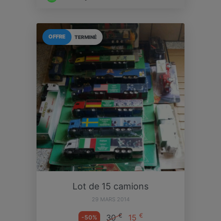
OFFRE
TERMINÉ
Lot de 15 camions
29 MARS 2014
€
€
30
15
-50%