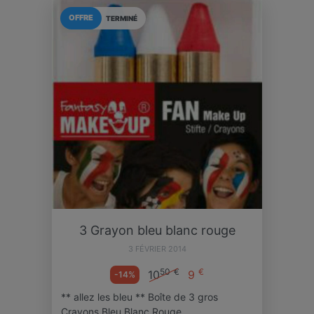
OFFRE
TERMINÉ
3 Grayon bleu blanc rouge
3 FÉVRIER 2014
50
€
€
10
9
-14%
** allez les bleu ** Boîte de 3 gros
Crayons Bleu Blanc Rouge