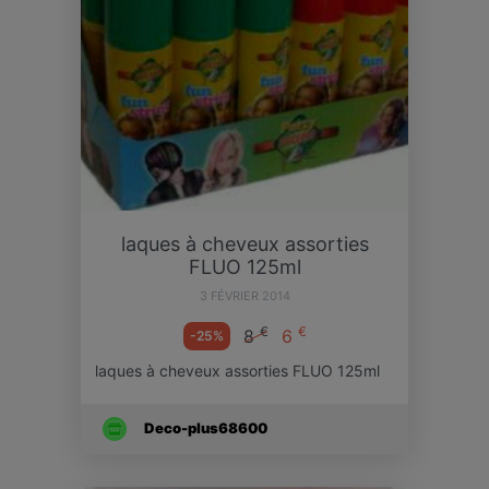
laques à cheveux assorties
FLUO 125ml
3 FÉVRIER 2014
€
€
8
6
-25%
laques à cheveux assorties FLUO 125ml
Deco-plus68600