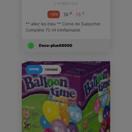
3 FÉVRIER 2014
€
€
15
13
-13%
** allez les bleu ** Corne de Supporter
Complète 70 ml ininflamable
Deco-plus68600
OFFRE
TERMINÉ