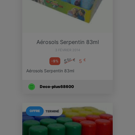
Aérosols Serpentin 83ml
3 FÉVRIER 2014
50
€
€
5
5
-9%
Aérosols Serpentin 83ml
Deco-plus68600
OFFRE
TERMINÉ