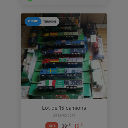
OFFRE
TERMINÉ
Lot de 15 camions
29 MARS 2014
€
€
30
15
-50%