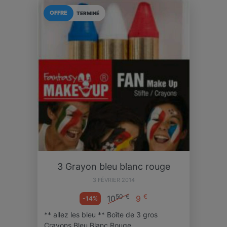
OFFRE
TERMINÉ
3 Grayon bleu blanc rouge
3 FÉVRIER 2014
50
€
€
10
9
-14%
** allez les bleu ** Boîte de 3 gros
Crayons Bleu Blanc Rouge