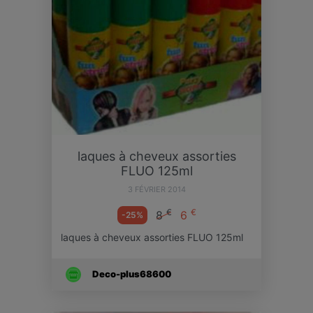
laques à cheveux assorties
FLUO 125ml
3 FÉVRIER 2014
€
€
8
6
-25%
laques à cheveux assorties FLUO 125ml
Deco-plus68600