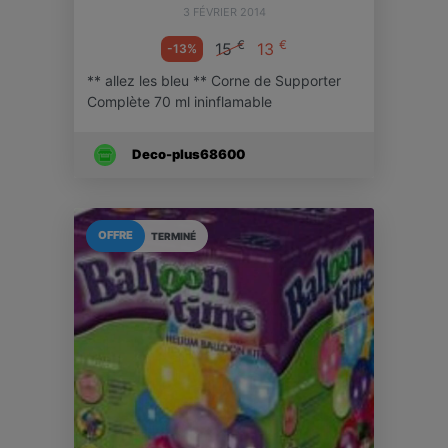
3 FÉVRIER 2014
€
€
15
13
-13%
** allez les bleu ** Corne de Supporter
Complète 70 ml ininflamable
Deco-plus68600
OFFRE
TERMINÉ