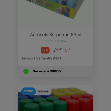
Aérosols Serpentin 83ml
3 FÉVRIER 2014
50
€
€
5
5
-9%
Aérosols Serpentin 83ml
Deco-plus68600
OFFRE
TERMINÉ