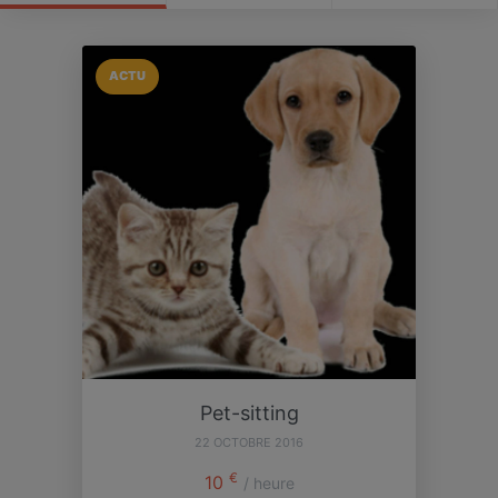
ACTU
Pet-sitting
22 OCTOBRE 2016
€
10
/ heure