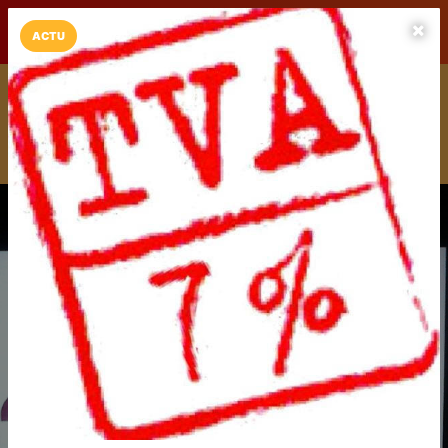
LaCarte sur
LaCarte
Play Store
ACTU
Installez l'App LaCarte
Téléchargez gratuitement l'app LaCarte pour suivre vos
commerces favoris et ne rien rater !
Télécharger
Plus tard