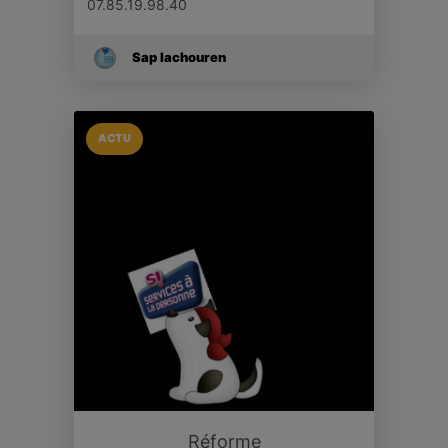
07.85.19.98.40
Sap Iachouren
ACTU
Réforme