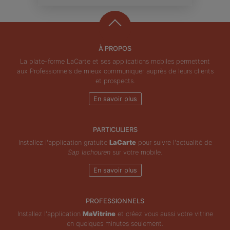
À PROPOS
La plate-forme LaCarte et ses applications mobiles permettent
aux Professionnels de mieux communiquer auprès de leurs clients
et prospects.
En savoir plus
PARTICULIERS
Installez l'application gratuite
LaCarte
pour suivre l'actualité de
Sap Iachouren
sur votre mobile.
En savoir plus
PROFESSIONNELS
Installez l'application
MaVitrine
et créez vous aussi votre vitrine
en quelques minutes seulement.