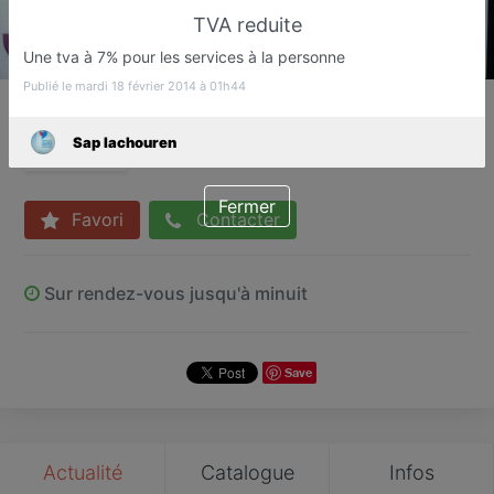
TVA reduite
Une tva à 7% pour les services à la personne
Publié le mardi 18 février 2014 à 01h44
Sap Iachouren
Multi-services aux particuliers
Sap Iachouren
Narbonne
Fermer
Favori
Contacter
Sur rendez-vous jusqu'à minuit
Save
Actualité
Catalogue
Infos