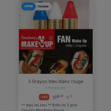
OFFRE
TERMINÉ
3 Grayon bleu blanc rouge
3 FÉVRIER 2014
50
€
€
10
9
-14%
** allez les bleu ** Boîte de 3 gros
Crayons Bleu Blanc Rouge