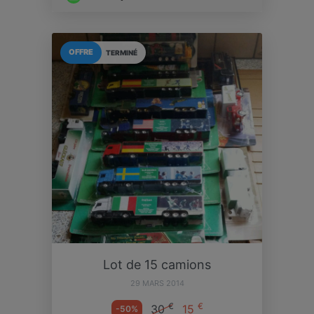
OFFRE
TERMINÉ
Lot de 15 camions
29 MARS 2014
€
€
30
15
-50%