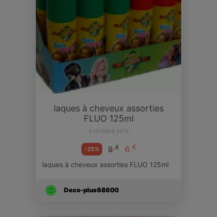
laques à cheveux assorties
FLUO 125ml
3 FÉVRIER 2014
€
€
8
6
-25%
laques à cheveux assorties FLUO 125ml
Deco-plus68600