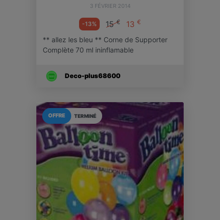
3 FÉVRIER 2014
€
€
15
13
-13%
** allez les bleu ** Corne de Supporter
Complète 70 ml ininflamable
Deco-plus68600
OFFRE
TERMINÉ