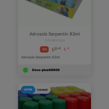
Aérosols Serpentin 83ml
3 FÉVRIER 2014
50
€
€
5
5
-9%
Aérosols Serpentin 83ml
Deco-plus68600
OFFRE
TERMINÉ