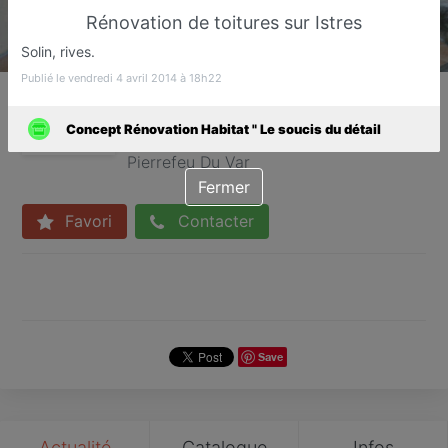
Rénovation de toitures sur Istres
Solin, rives.
Publié le vendredi 4 avril 2014 à 18h22
Concept Rénovation Habitat
" Le soucis du détail
Concept Rénovation Habitat " Le soucis du détail
Rénovation de l'habitat tout corps d'état
Pierrefeu Du Var
Fermer
Favori
Contacter
Save
Actualité
Catalogue
Infos