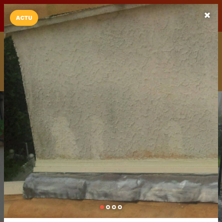
LaCarte sur
LaCarte
Play Store
ACTU
Installez l'App LaCarte
Téléchargez gratuitement l'app LaCarte pour suivre vos
commerces favoris et ne rien rater !
Télécharger
Plus tard