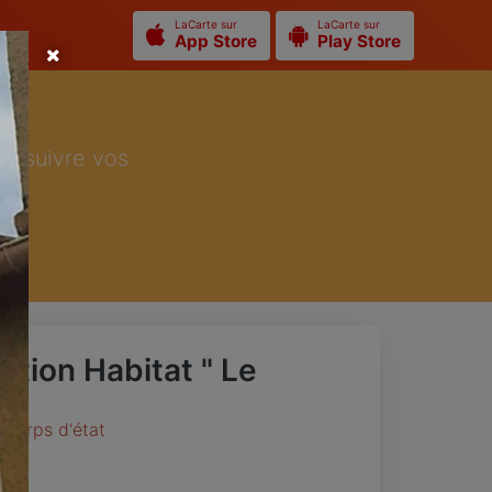
LaCarte sur
LaCarte sur
App Store
Play Store
ur suivre vos
tion Habitat " Le
l
 corps d'état