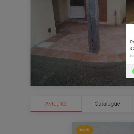
Re
ap
Pu
Actualité
Catalogue
ACTU