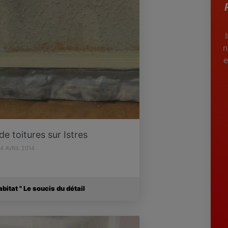
n
e
e toitures sur Istres
4 AVRIL 2014
itat " Le soucis du détail