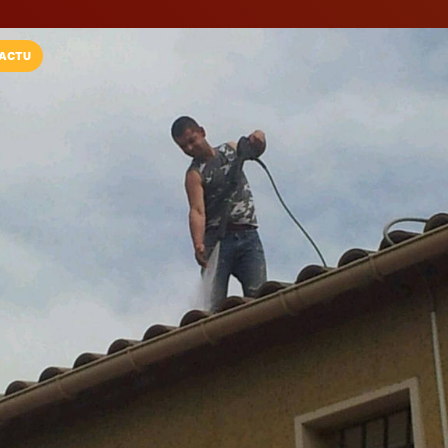
ACTU
Installez l'App LaCarte
Téléchargez gratuitement l'app LaCarte po
commerces favoris et ne rien rater !
Télécharger
Plus tard
Concept Rénova
soucis du détai
Rénovation de l'habitat tout
Pierrefeu Du Var