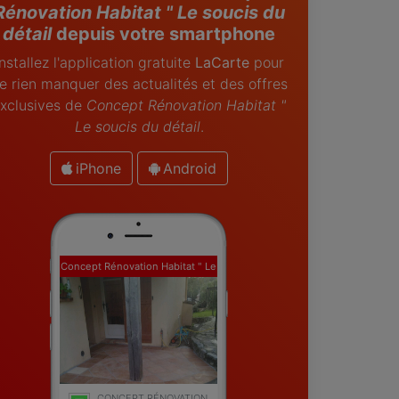
Rénovation Habitat " Le soucis du
détail
depuis votre smartphone
Installez l'application gratuite
LaCarte
pour
e rien manquer des actualités et des offres
xclusives de
Concept Rénovation Habitat "
Le soucis du détail
.
iPhone
Android
Concept Rénovation Habitat " Le
soucis du détail
CONCEPT RÉNOVATION