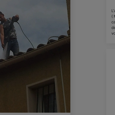
L'
( 
ca
d
vo