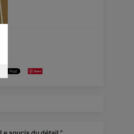
Save
 Le soucis du détail "