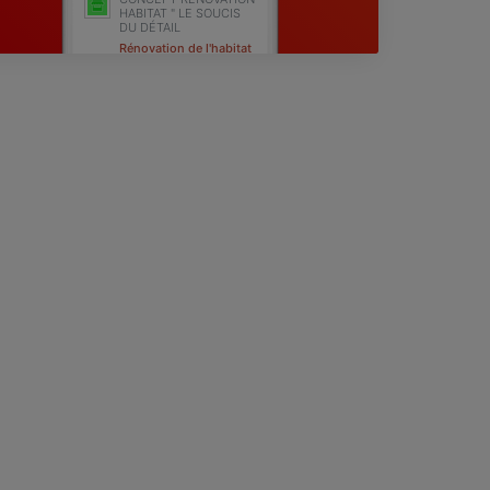
HABITAT " LE SOUCIS
DU DÉTAIL
Rénovation de l'habitat
tout corps d'état
Pierrefeu Du Var