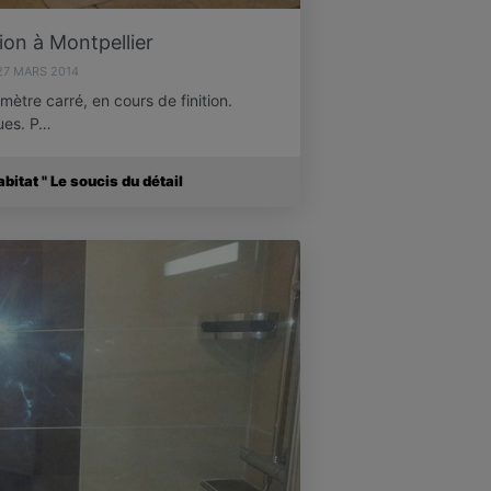
on à Montpellier
27 MARS 2014
mètre carré, en cours de finition.
ques. P…
itat " Le soucis du détail