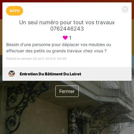
LaCarte sur
LaCarte
Play Store
ACTU
Un seul numéro pour tout vos travaux
Installez l'App LaCarte
0762446243
Téléchargez gratuitement l'app LaCarte pour suivre vos
commerces favoris et ne rien rater !
1
Besoin d'une personne pour déplacer vos meubles ou
Télécharger
Plus tard
effectuer des petits ou grands travaux chez vous ?
Publié le samedi 26 avril 2014 à 10h35
Entretien Du Bâtiment Du Loiret
Fermer