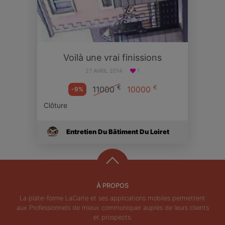
Voilà une vrai finissions
27 AVRIL 2014
1
€
€
11000
10000
-9%
Clôture
Entretien Du Bâtiment Du Loiret
À PROPOS
La plate-forme LaCarte et ses applications mobiles permettent
aux Professionnels de mieux communiquer auprès de leurs clients
et prospects.