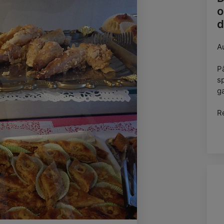
o
d
A
Pâ
s
ga
R
s
(
P
e
Po
Sa
p