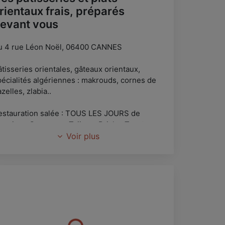
rientaux frais, préparés
evant vous
u 4 rue Léon Noël, 06400 CANNES
tisseries orientales, gâteaux orientaux,
pécialités algériennes : makrouds, cornes de
zelles, zlabia..
estauration salée : TOUS LES JOURS de
emaine : Couscous, Tajines, Bricks, Tourtes..
sur place ou à emporter)
Voir plus
réparation de plateaux de mignardises sucré
t/ou salés
ssibilité de livraison.
lon de thé : thé menthe frais et préparé sur
lace à volonté = 2€