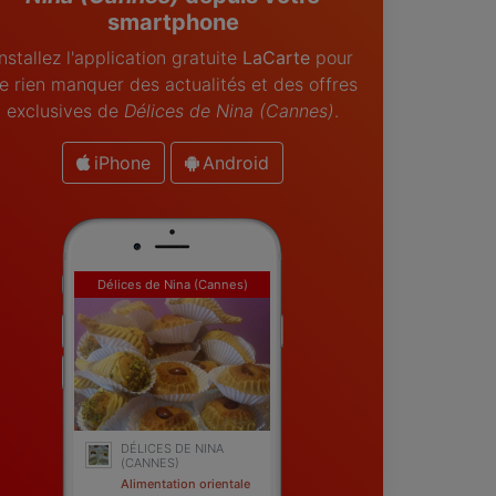
smartphone
Installez l'application gratuite
LaCarte
pour
e rien manquer des actualités et des offres
exclusives de
Délices de Nina (Cannes)
.
iPhone
Android
Délices de Nina (Cannes)
DÉLICES DE NINA
(CANNES)
Alimentation orientale