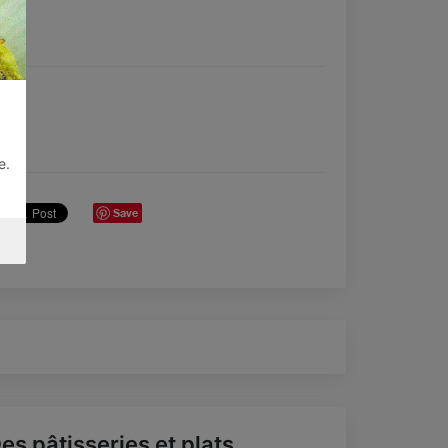
e.
Save
es pâtisseries et plats