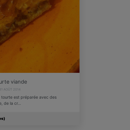
urte viande
31 AOÛT 2014
e tourte est préparée avec des
e, de la cr…
es)