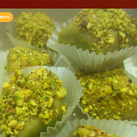
ACTU
Installez l'App LaCarte
Téléchargez gratuitement l'app LaCarte po
commerces favoris et ne rien rater !
Télécharger
Plus tard
Délices de Nin
Alimentation orientale
CANNES