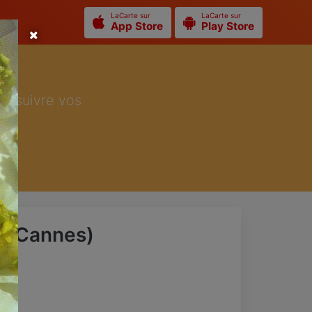
LaCarte sur
LaCarte sur
App Store
Play Store
ur suivre vos
a (Cannes)