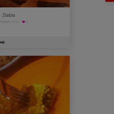
Zlabia
PTEMBRE 2014
3
es)