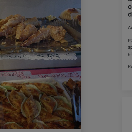
o
d
A
Pâ
s
ga
R
s
(
P
e
Po
Sa
p