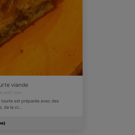
urte viande
31 AOÛT 2014
e tourte est préparée avec des
e, de la cr…
es)