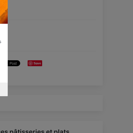
s
Save
es pâtisseries et plats