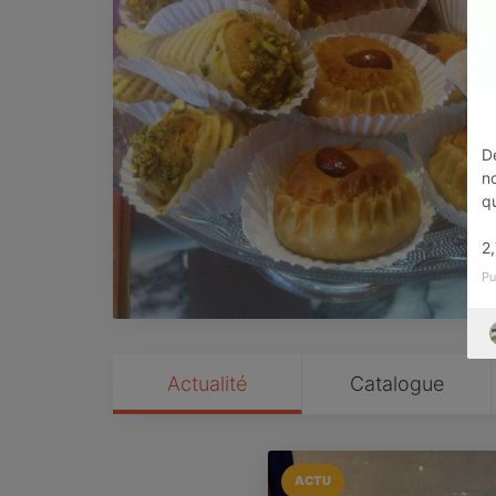
D
no
qu
2,
Pu
Actualité
Catalogue
ACTU