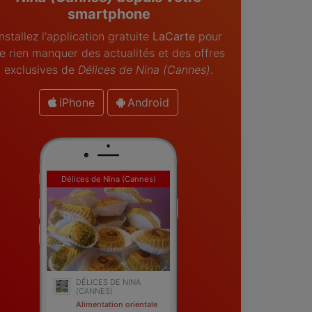
smartphone
Installez l'application gratuite
LaCarte
pour
e rien manquer des actualités et des offres
exclusives de
Délices de Nina (Cannes)
.
iPhone
Android
Délices de Nina (Cannes)
DÉLICES DE NINA
(CANNES)
Alimentation orientale