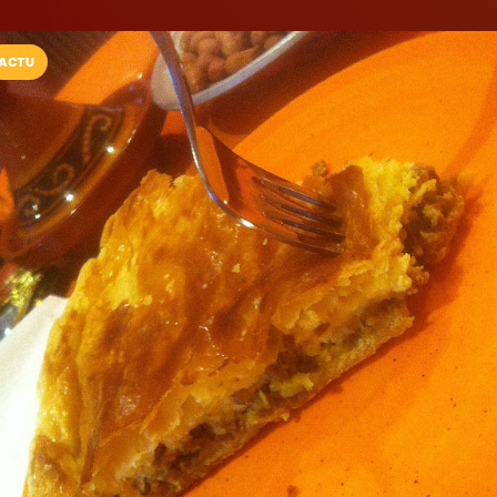
ACTU
Installez l'App LaCarte
Téléchargez gratuitement l'app LaCarte po
commerces favoris et ne rien rater !
Télécharger
Plus tard
Délices de Nin
Alimentation orientale
CANNES