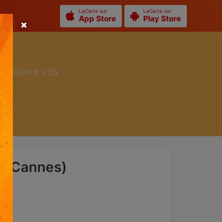
LaCarte sur
LaCarte sur
App Store
Play Store
ur suivre vos
a (Cannes)