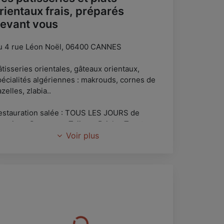
rientaux frais, préparés
evant vous
u 4 rue Léon Noël, 06400 CANNES
tisseries orientales, gâteaux orientaux,
pécialités algériennes : makrouds, cornes de
zelles, zlabia..
estauration salée : TOUS LES JOURS de
emaine : Couscous, Tajines, Bricks, Tourtes..
sur place ou à emporter)
Voir plus
réparation de plateaux de mignardises sucré
t/ou salés
ssibilité de livraison.
lon de thé : thé menthe frais et préparé sur
lace à volonté = 2€