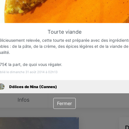
Favori
Contacter
Tourte viande
Ouvre Lundi prochain dès 10:00
élicieusement relevée, cette tourte est préparée avec des ingrédient
bles : de la pâte, de la crème, des épices légères et de la viande de
alité.
75€ la part, de quoi vous régaler.
blié le dimanche 31 août 2014 à 02h13
Délices de Nina (Cannes)
Infos
Fermer
D