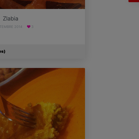
Zlabia
PTEMBRE 2014
3
es)